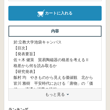
カートに入れる
内容
於:立教大学池袋キャンパス
【目次】
【発表要旨】
佐々木 健策 貿易陶磁器の格差を考えるⅡ
格差から何を読み取るか
【研究発表】
飯村 均 やきものから見える価値観 北から
皆川 雅樹 平安時代における「唐物」の「価
値」 流通と消費の様相
もっと見る
山本信夫 貿易陶磁の格差指数と遺跡空間
水澤幸一 貿易陶磁の流通経路(地域性)と使用
者による差
ランキング