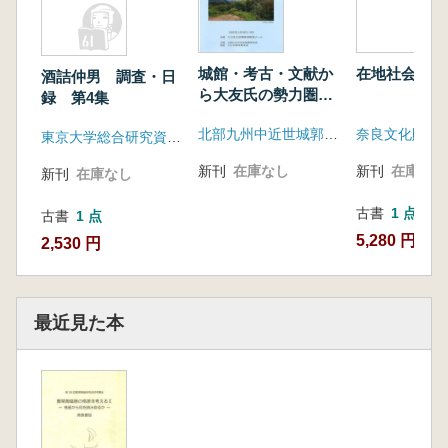
城館・考古・文献か
在地社会と仏
酒詰仲男 調査・日
ら大友氏の勢力圏を
録 第4集
俯瞰する
北部九州中近世城郭研究会
奈良文化財研
東京大学総合研究資料館
新刊
在庫なし
新刊
在庫なし
新刊
在庫なし
古書
1 点
古書
1 点
5,280 円
2,530 円
最近見た本