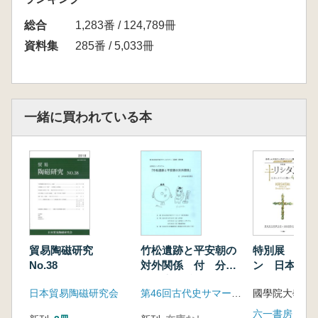
【最近の調査・研究から】
総合
水上和則 紹魯郷天目寺と天目窯焼造品につい
1,283番 / 124,789冊
て
資料集
285番 / 5,033冊
吉田智哉 内陸部の貿易陶磁 群馬県内におけ
る中世城館遺跡事例から
柴田 亮 中世前期における肥前西部地域の貿
易陶磁の様相 大村湾岸地域を中心として
一緒に買われている本
貿易陶磁研究
竹松遺跡と平安朝の
特別展 キリ
No.38
対外関係 付 分科
ン 日本とキ
会報告要旨
教の469年
日本貿易陶磁研究会
第46回古代史サマー セミナー実行委員会事務局
六一書房