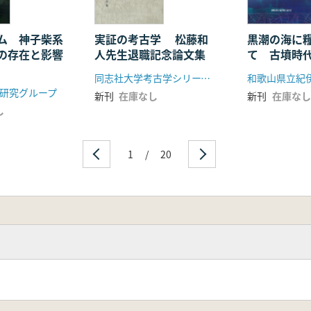
ム 神子柴系
実証の考古学 松藤和
黒潮の海に
の存在と影響
人先生退職記念論文集
て 古墳時
その社会
同志社大学考古学シリーズ刊行会
和歌山県立紀
研究グループ
新刊
在庫なし
新刊
在庫なし
し
1
/
20