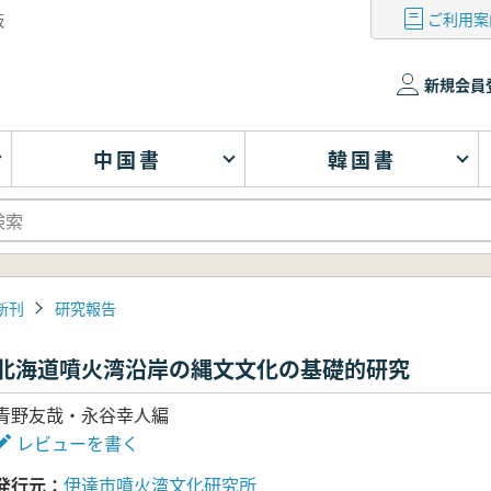
ご利用案
版
新規会員
中国書
韓国書
新刊
研究報告
北海道噴火湾沿岸の縄文文化の基礎的研究
青野友哉・永谷幸人編
レビューを書く
発行元
伊達市噴火湾文化研究所