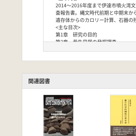
2014〜2016年度まで伊達市噴
査報告書。縄文時代前期と中期末か
遺存体からのカロリー計算、石器の
<主な目次>
第1章 研究の目的
第2章 若生貝塚の発掘調査
第3章 絵鞆貝塚の発掘調査
第4章 分析結果と考察
写真図版(フルカラー)
関連図書