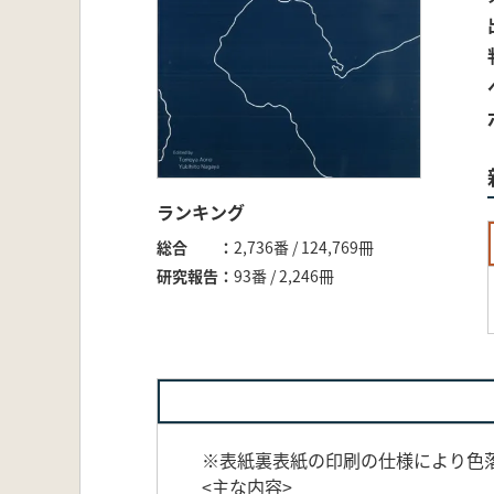
ランキング
総合
2,736番 / 124,769冊
研究報告
93番 / 2,246冊
※表紙裏表紙の印刷の仕様により色
<主な内容>