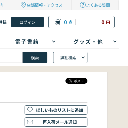
内
店舗情報・アクセス
よくある質問
0
0
登録
点
円
電子書籍
グッズ・他
詳細検索
ほしいものリストに追加
再入荷メール通知