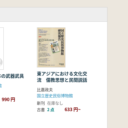
東アジアにおける文化交
本の武器武具
流 儒教思想と民間説話
館
比嘉政夫
国立歴史民俗博物館
990 円
新刊
在庫なし
633 円~
古書
2 点