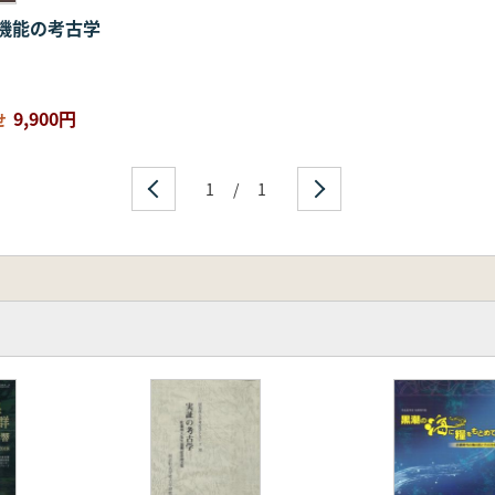
機能の考古学
9,900円
せ
1
/
1