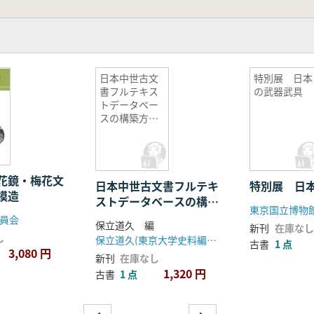
日本中世古文
特別展 日本
書フルテキス
の武器武具
トデータベー
スの構築方法
に関する研究
花鏡・梅花文
日本中世古文書フルテキ
特別展 日
模造
ストデータベースの構築
東京国立博物
方法に関する研究
員会
保立道久 編
新刊
在庫なし
し
保立道久(東京大学史料編纂所)
古書
1 点
3,080 円
新刊
在庫なし
1,320 円
古書
1 点