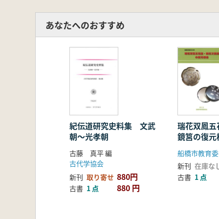
あなたへのおすすめ
紀伝道研究史料集 文武
瑞花双鳳五
朝〜光孝朝
鏡筥の復元
古藤 真平 編
船橋市教育委
古代学協会
新刊
在庫な
880円
新刊
取り寄せ
古書
1 点
880 円
古書
1 点