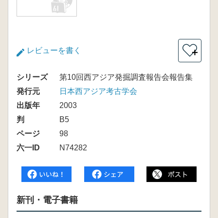
レビューを書く
＋
シリーズ
第10回西アジア発掘調査報告会報告集
発行元
日本西アジア考古学会
出版年
2003
判
B5
ページ
98
六一ID
N74282
新刊・電子書籍