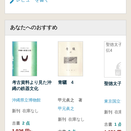
あなたへのおすすめ
聖徳太子絵
伝4
考古資料より見た沖
青驪 4
聖徳太子絵伝
縄の鉄器文化
沖縄県立博物館
甲元眞之 著
東京国立博物
甲元眞之
新刊
在庫なし
新刊
在庫なし
新刊
在庫なし
古書
2 点
古書
1 点