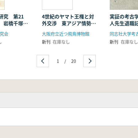
研究 第21
4世紀のヤマト王権と対
実証の考古
 岩橋千塚と
外交渉 東アジア情勢と
人先生退職
長墓最後の前
古墳の変化
究会
大阪府立近つ飛鳥博物館
考える
し
新刊
在庫なし
新刊
在庫なし
1
/
20