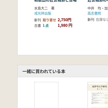
水島大二 著
中井 均・加
戎光祥出版
高志書院
2,750円
新刊
在庫な
新刊
取り寄せ
1,980 円
古書
1 点
一緒に買われている本