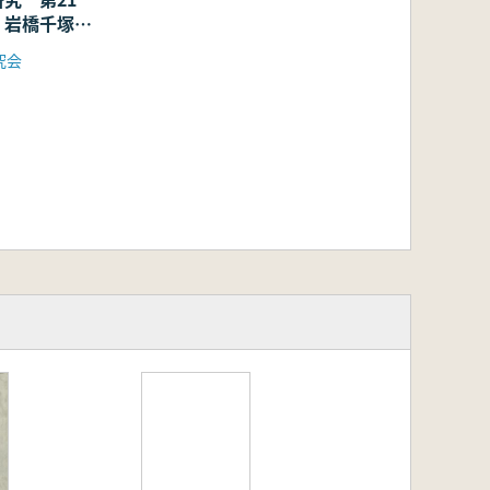
 岩橋千塚と
長墓最後の前
究会
考える