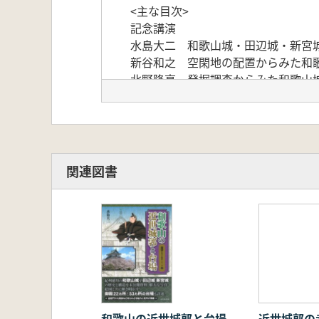
<主な目次>
記念講演
水島大二 和歌山城・田辺城・新宮
新谷和之 空閑地の配置からみた和
北野隆亮 発掘調査からみた和歌山
堀純一郎 田辺城の歴史について
小林高太 新宮城と城下町一近年の
誌上発表
渡瀬敏文 和歌山の近世城郭と石垣
井馬好英・藤藪勝則 和歌山城三の
関連図書
丹野拓 和歌山城三の丸東部の武家
大木 要 和歌山城築城と地形発達
和歌山の近世城郭と台場
近世城郭の