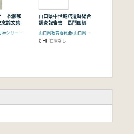
学 松藤和
山口県中世城館遺跡総合
記念論文集
調査報告書 長門国編
同志社大学考古学シリーズ刊行会
山口県教育委員会(山口県文化財愛護協会)
新刊
在庫なし