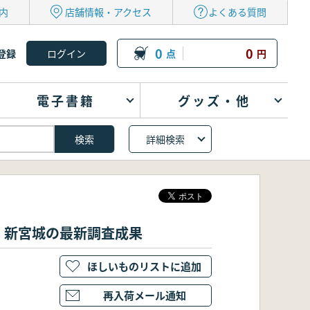
内
店舗情報・アクセス
よくある質問
0
0
登録
点
円
電子書籍
グッズ・他
詳細検索
・新宮城の最新調査成果
ほしいものリストに追加
再入荷メール通知