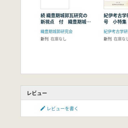
続 織豊期城郭瓦研究の
紀伊考古学
新視点 付 織豊期城郭
号 小特集
資料集成4
天王塚 首
織豊期城郭研究会
紀伊考古学研
方後円墳を
新刊
在庫なし
新刊
在庫な
レビュー
レビューを書く