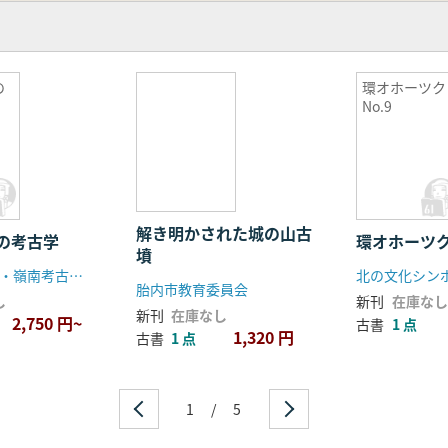
の
環オホーツク
No.9
解き明かされた城の山古
の考古学
環オホーツク 
墳
九州考古学会・嶺南考古学会
胎内市教育委員会
し
新刊
在庫なし
新刊
在庫なし
2,750 円~
古書
1 点
1,320 円
古書
1 点
1
/
5