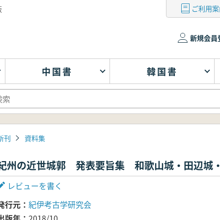
ご利用案
版
新規会員
中国書
韓国書
新刊
資料集
紀州の近世城郭 発表要旨集 和歌山城・田辺城
レビューを書く
発行元
紀伊考古学研究会
出版年
2018/10