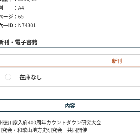
判
A4
ページ
65
六一ID
N74301
新刊・電子書籍
新刊
在庫なし
内容
州徳川家入府400周年カウントダウン研究大会
研究会・和歌山地方史研究会 共同開催