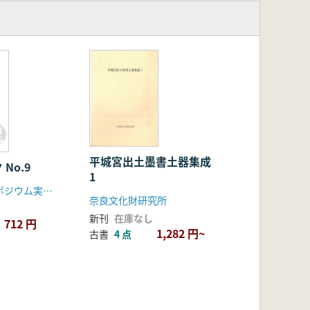
平城宮出土墨書土器集成
No.9
1
北の文化シンポジウム実行委員会
奈良文化財研究所
新刊
在庫なし
712 円
1,282 円~
古書
4 点