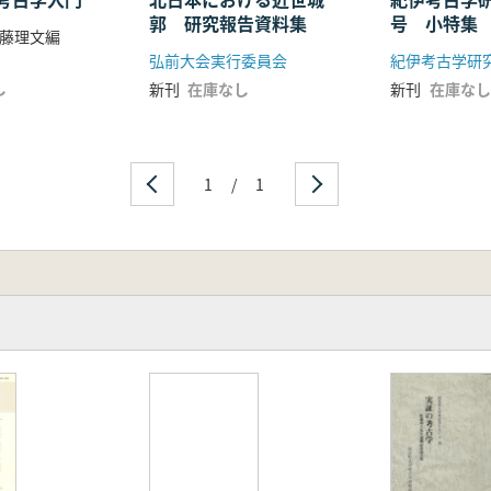
郭 研究報告資料集
号 小特集
藤理文編
天王塚 首
弘前大会実行委員会
紀伊考古学研
方後円墳を
し
新刊
在庫なし
新刊
在庫なし
1
/
1