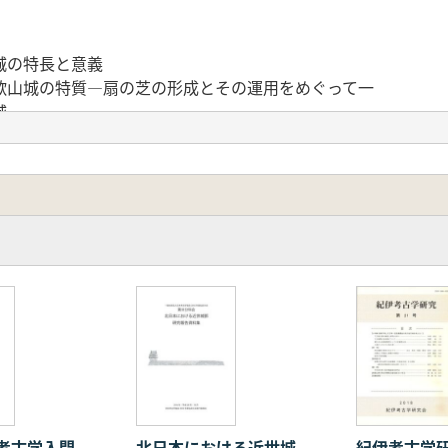
城の特長と意義
歌山城の特質―扇の芝の形成とその運用をめぐって一
城
発掘調査成果から一
石材
丸安藤・水野家上屋敷跡の発掘調査
屋敷について
考古学入門
北日本における近世城
紀伊考古学研