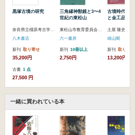
園部垣内古墳/カジヤ古墳/安土瓢箪山古墳/北谷
二号墳
黒塚古墳の研究
三角縁神獣鏡と3〜4
古墳時代の日
市村慎太郎 三角縁神獣鏡の新古と前期古墳の
世紀の東松山
と金工品
鏡
奈良県立橿原考古学研究所 編
東松山市教育委員会 編
土屋 隆史 著
第4節 列島各地の地域勢力
長光寺山古墳/一貴山銚子塚古墳/若八幡宮古墳/
八木書店
六一書房
雄山閣
卯内尺古墳/大丸山古墳
新刊
取り寄せ
新刊
10冊以上
新刊
取り寄せ
森本 徹 古墳時代甲冑の成立と展
35,200円
2,750円
13,200円
開
その後のヤマト王権と対外交渉
古書
1 点
沖ノ島
27,500 円
廣瀬時習 付論「古墳時代前期の玉と石製品を
考える」
一緒に買われている本