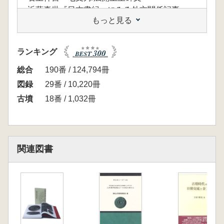
近藤真世『日本書紀』にみる外交関係記事
もっと見る
ヤマト王権の対外交渉と倭系文物・朝鮮半島系
文物
第1節 朝鮮半島の倭系文物
ランキング
大成洞古墳群/福泉洞古墳群/良洞里古墳群
第2節 日本列島出土の倭系支物・朝鮮半島系
総合
190番 / 124,794冊
文物
図録
29番 / 10,220冊
筒形銅器/巴形銅器
古墳
18番 / 1,032冊
森本 徹 ヤマト王権の対外交渉
古墳時代前期のヤマト王権と古墳の変化
第1節 出現期古墳の副葬品と中国王朝の権威
黒塚古墳/椿井大塚山古墳
関連図書
廣瀬時習 前方後円墳の成立と中国思想
第2節 古墳時代前期後半のヤマト王権
肥田翔子 王墓の移動と政権交替
第3節 近畿各地の新興勢力とその動向
新沢五〇〇号墳/上殿古墳/庭鳥塚古墳/松岳山古
墳/久米田貝吹山古墳