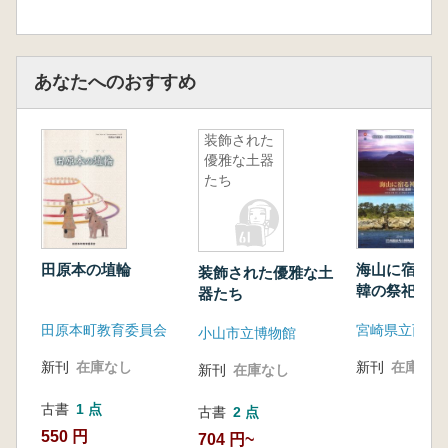
あなたへのおすすめ
装飾された
優雅な土器
たち
田原本の埴輪
海山に宿る神
装飾された優雅な土
韓の祭祀遺跡
器たち
田原本町教育委員会
小山市立博物館
新刊
在庫なし
新刊
在庫なし
新刊
在庫なし
古書
1 点
古書
2 点
550 円
704 円~