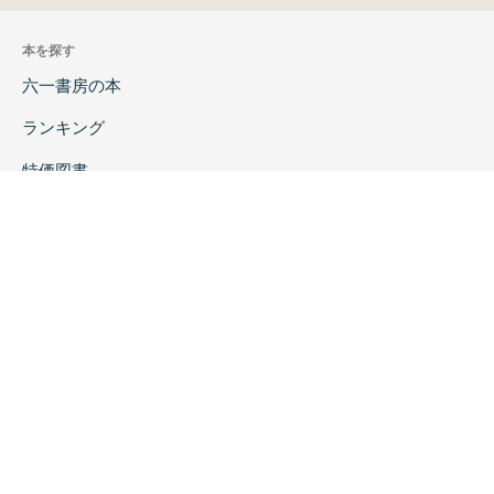
本を探す
六一書房の本
ランキング
特価図書
特集
書店様へ
著者ログイン
会社案内
お問い合わせ
リンク
採用情報