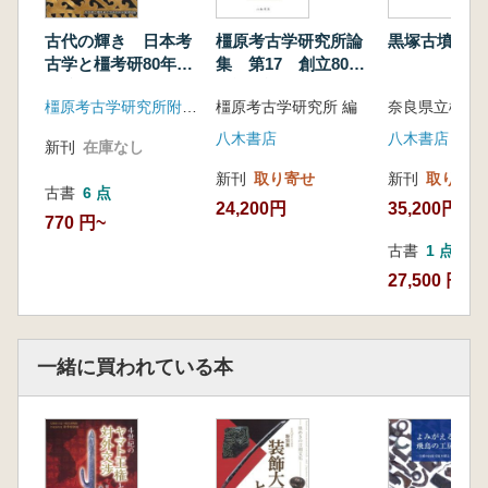
9.忍性墓(竹林寺・額安寺)
コラム2 森本六爾と古墓の調査
古代の輝き 日本考
橿原考古学研究所論
黒塚古墳の研
古学と橿考研80年の
集 第17 創立80周
Ⅲ 寺
軌跡1
年記念論集
橿原考古学研究所附属博物館
橿原考古学研究所 編
1.二光寺廃寺
2.東大寺
八木書店
八木書店
新刊
在庫なし
3.唐招提寺
新刊
取り寄せ
新刊
取り寄せ
4.大峯山頂遺跡
古書
6 点
24,200円
35,200円
コラム3 日本最古の将棋駒
770 円~
古書
1 点
27,500 円
一緒に買われている本