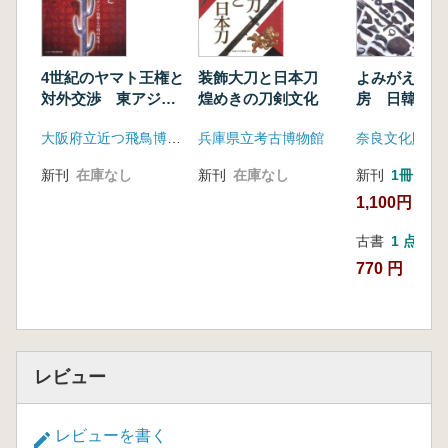
4世紀のヤマト王権と
装飾大刀と日本刀
よみがえる飛
対外交渉 東アジア
煌めきの刀剣文化
房 日韓の技
情勢と古墳の変化
を探る
大阪府立近つ飛鳥博物館
兵庫県立考古博物館
新刊
在庫なし
新刊
在庫なし
新刊
1冊
1,100円
古書
1 点
770 円
レビュー
レビューを書く