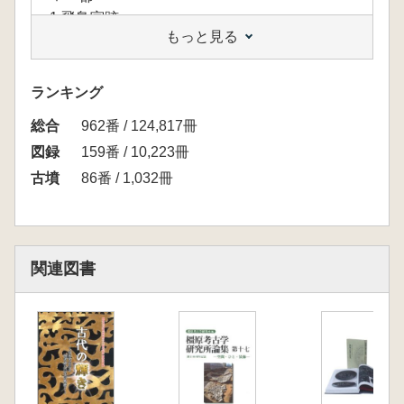
1.飛鳥宮跡
もっと見る
2.飛鳥京跡苑池
3.宮滝遺跡
4.藤原宮跡
ランキング
5.松林苑跡
総合
6.下ツ道(稗田遺跡・平城京三条大路・八条北遺
962番 / 124,817冊
跡)
図録
159番 / 10,223冊
コラム1 木簡からみた古代史
古墳
86番 / 1,032冊
Ⅱ 墓
1.藤ノ木古墳
2.珠城山1号墳・3号墳
関連図書
3.牧野古墳
4.御坊山3号墳
5.高松塚古墳
6.太安萬侶墓
7.文弥麻呂墓
8.加守出土の骨蔵器