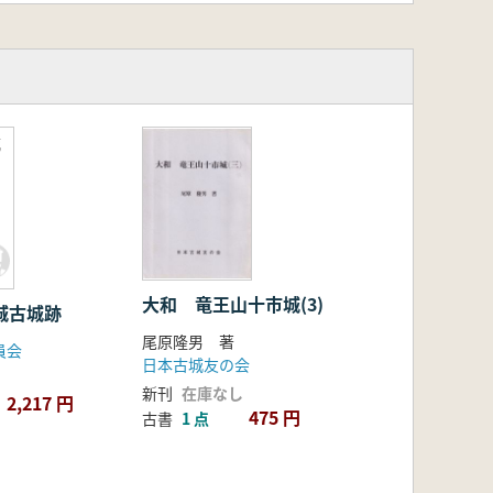
大和 竜王山十市城(3)
城跡 安城古城跡
尾原隆男 著
員会
日本古城友の会
新刊
在庫なし
2,217 円
475 円
古書
1 点