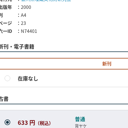
出版年
2000
判
A4
ページ
23
六一ID
N74401
新刊・電子書籍
新刊
在庫なし
古書
普通
633 円
（税込）
背ヤケ