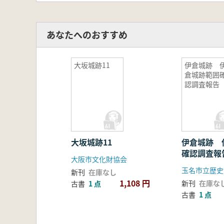
あなたへのおすすめ
大坂城跡11
伊倉城跡 
倉城跡範囲
認調査報告
大坂城跡11
伊倉城跡 
確認調査報
大阪市文化財協会
新刊
在庫なし
1,108 円
新刊
在庫な
古書
1 点
古書
1 点