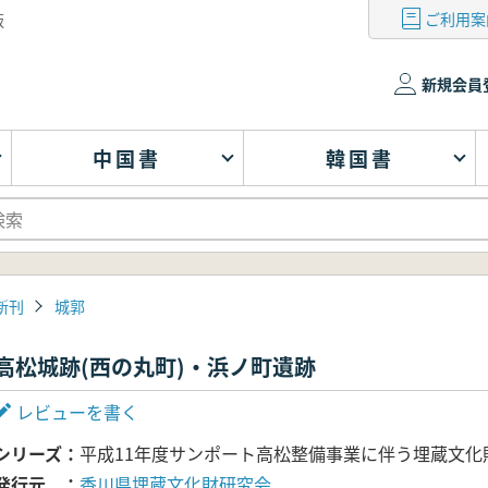
ご利用案
版
新規会員
中国書
韓国書
新刊
城郭
高松城跡(西の丸町)・浜ノ町遺跡
レビューを書く
シリーズ
平成11年度サンポート高松整備事業に伴う埋蔵文化
発行元
香川県埋蔵文化財研究会