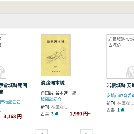
伊
岩根城跡 安城
確
古城跡
淡路洲本城
伊倉城跡範囲
岩根
告
角田誠, 谷本進 編
安城市教育委
城郭談話会
玉名市立歴史博物館こころピア
新刊
在庫なし
新刊
在庫なし
し
古書
1 点
1,980 円~
古書
3 点
3,168 円