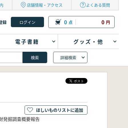
内
店舗情報・アクセス
よくある質問
0
0
登録
点
円
電子書籍
グッズ・他
詳細検索
ほしいものリストに追加
財発掘調査概要報告