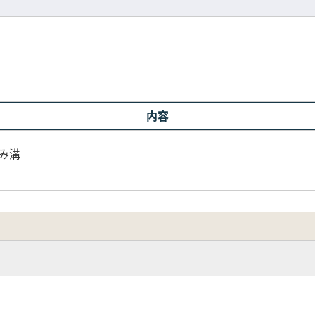
内容
み溝