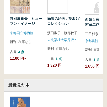
特別展覧会 ヒュー
民衆の絵画 : 芹沢?介
西陣百家百住 
マン・イメージ
コレクション
村宗二作品集
京都国立博物館
濱田淑子・渡部秋子 編
三田村宗二
東北福祉大学芹沢?介美術工芸館
京都書院
新刊
在庫なし
新刊
在庫なし
新刊
在庫なし
古書
3 点
1,100 円~
古書
1 点
古書
1 点
1,320 円
1,650 円
最近見た本