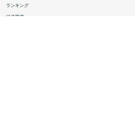
ランキング
特価図書
特集
書店様へ
著者ログイン
会社案内
お問い合わせ
リンク
採用情報
プライバシーポリシー
特定商取引に関する表示