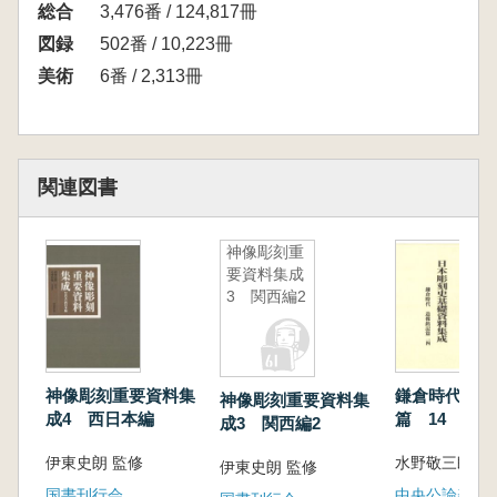
総合
解説
3,476番 / 124,817冊
参考文献
図録
502番 / 10,223冊
美術
6番 / 2,313冊
関連図書
神像彫刻重
要資料集成
3 関西編2
神像彫刻重要資料集
鎌倉時代 造
神像彫刻重要資料集
成4 西日本編
篇 14
成3 関西編2
伊東史朗 監修
水野敬三郎 
伊東史朗 監修
国書刊行会
中央公論美術