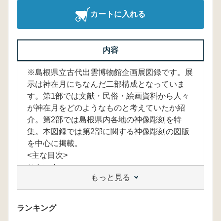
カートに入れる
内容
※島根県立古代出雲博物館企画展図録です。展
示は神在月にちなんだ二部構成となっていま
す。第1部では文献・民俗・絵画資料から人々
が神在月をどのようなものと考えていたか紹
介。第2部では島根県内各地の神像彫刻を特
集。本図録では第2部に関する神像彫刻の図版
を中心に掲載。
<主な目次>
ごあいさつ
もっと見る
凡例
ふしぎな神像 島根の神像彫刻を紹介する前に
(濱田恒志)
ランキング
図版