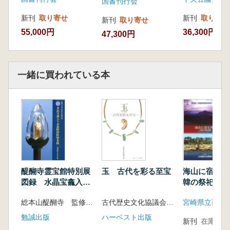
国書刊行会
新刊
取り寄せ
新刊
取り寄せ
新刊
取り寄せ
55,000円
36,300円
47,300円
一緒に買われている本
醍醐寺霊宝館特別展
玉 古代を彩る至宝
海山に宿る神
図録 水晶宝龕入り
韓の祭祀遺跡
木造阿弥陀如来像 水
総本山醍醐寺 監修 副島弘道 編
古代歴史文化協議会 編
晶中の小宇宙
勉誠出版
ハーベスト出版
新刊
在庫なし