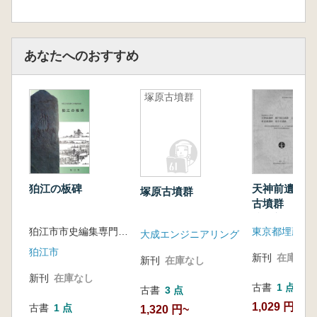
あなたへのおすすめ
塚原古墳群
狛江の板碑
天神前遺跡 
塚原古墳群
古墳群 上賀
跡 新道通遺
狛江市市史編集専門委員会 編
小宮遺跡
大成エンジニアリング
狛江市
新刊
在庫なし
新刊
在庫なし
新刊
在庫なし
古書
1 点
古書
3 点
1,029 円
古書
1 点
1,320 円~