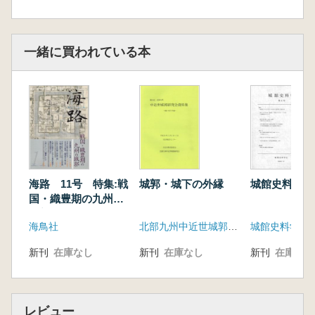
一緒に買われている本
海路 11号 特集:戦
城郭・城下の外縁
城館史料学 第
国・織豊期の九州・
城郭
海鳥社
北部九州中近世城郭研究会 合志市教育委員会
城館史料学会
新刊
在庫なし
新刊
在庫なし
新刊
在庫なし
レビュー