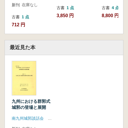
新刊
在庫なし
古書
1 点
古書
4 点
3,850 円
8,800 円~
古書
1 点
712 円
最近見た本
九州における群郭式
城郭の登場と展開
南九州城郭談話会 北部九州中近世城郭研究会