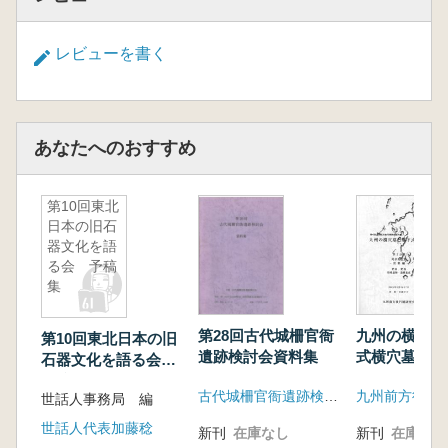
レビューを書く
あなたへのおすすめ
第10回東北
日本の旧石
器文化を語
る会 予稿
集
第28回古代城柵官衙
九州の横穴墓
第10回東北日本の旧
遺跡検討会資料集
式横穴墓
石器文化を語る会
予稿集
古代城柵官衙遺跡検討会
九州前方後円
世話人事務局 編
世話人代表加藤稔
新刊
在庫なし
新刊
在庫なし