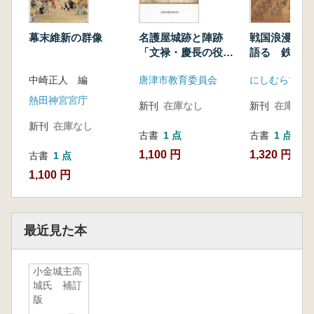
幕末維新の群像
名護屋城跡と陣跡
戦国浪漫 火
「文禄・慶長の役」
語る 鉄砲伝来
豊臣秀吉の夢の跡
年展
中崎正人 編
唐津市教育委員会
にしむら博物
熱田神宮宮庁
新刊
在庫なし
新刊
在庫なし
新刊
在庫なし
古書
1 点
古書
1 点
1,100 円
1,320 円
古書
1 点
1,100 円
最近見た本
小金城主高
城氏 補訂
版