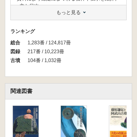
<主な目次>
もっと見る
第1部 藤原鎌足の足跡をたどる
第1章 乙巳の変
第2章 大化の改新
ランキング
第3章 斉明帝と飛鳥宮
総合
第4章 大津遷都
1,283番 / 124,817冊
第2部 藤原鎌足の姿・三島の大織冠信仰
図録
217番 / 10,223冊
第1章 藤原鎌足の生涯
古墳
104番 / 1,032冊
第2章 描かれた藤原鎌足
第3章 大織冠物語
第4章 三島の大織冠信仰
関連図書