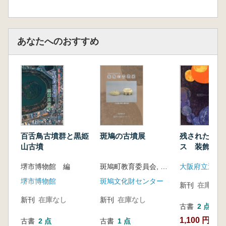
あなたへのおすすめ
百舌鳥古墳群と黒姫
斑鳩の古墳展
残されたキャ
山古墳
ス 装飾古墳
古墳 平成1
堺市博物館 編
斑鳩町教育委員会, 斑鳩文化財センター 編
季特別展
堺市博物館
斑鳩文化財センター
新刊
在庫なし
新刊
在庫なし
新刊
在庫なし
古書
2 点
1,100 円~
古書
2 点
古書
1 点