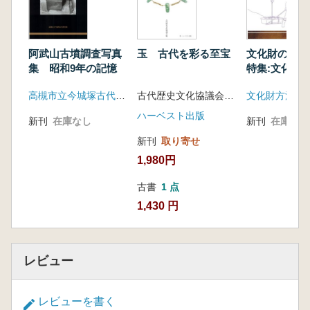
阿武山古墳調査写真
玉 古代を彩る至宝
文化財の壺
集 昭和9年の記憶
特集:文化財
少し先へ
高槻市立今城塚古代歴史館
古代歴史文化協議会 編
文化財方法論
ハーベスト出版
新刊
在庫なし
新刊
在庫なし
新刊
取り寄せ
1,980円
古書
1 点
1,430 円
レビュー
レビューを書く