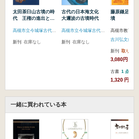
太田茶臼山古墳の時
古代の日本海文化
藤原鎌足と阿
代 王権の進出と三
大邇波の古墳時代
墳
島
高槻市立今城塚古代歴史館
高槻市立今城塚古代歴史館
高槻市教育委員
吉川弘文館
新刊
在庫なし
新刊
在庫なし
新刊
取り寄せ
3,080円
古書
1 点
1,320 円
一緒に買われている本