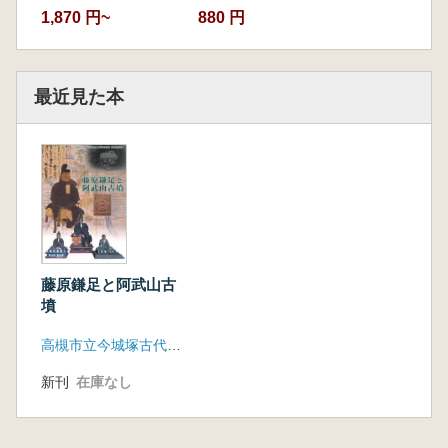
1,870 円~
880 円
最近見た本
藤原鎌足と阿武山古
墳
高槻市立今城塚古代歴史館
新刊
在庫なし