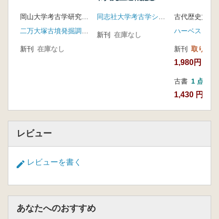
菅谷文則 高安城私見
文集
村上久和 豊前国野依・伊藤田窯跡群採集の瓦
岡山大学考古学研究室編
同志社大学考古学シリーズ刊行会
塔片について
二万大塚古墳発掘調査団
ハーベスト出
新刊
在庫なし
國下多美樹 古代地域形式論 受け継がれる時
新刊
在庫なし
新刊
取り寄せ
空間の意識
山田隆文 奈良県北葛城片岡地域にみられる斜
1,980円
行地割 仮称「片岡道」の復原
古書
1 点
長谷部寿彦 平安前期における十善の君的天皇
1,430 円
観の公的成立
池田 淳 近世後期における年預の動向 年預
巳野家を事例として
石田成年 天理軽便鉄道木戸池築堤に見る煉瓦
レビュー
組積の一例
合田茂伸 天然記念物の保護についての覚書
レビューを書く
兵庫県西宮市所在の指定天然記念物社叢に関し
て
あなたへのおすすめ