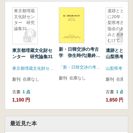
東京都埋蔵
遺跡ととも
文化財セン
に20年 : 山
ター 研究
梨県考古学
論集31
協会のあゆ
みと未来に
むけて
新・日韓交渉の考古
東京都埋蔵文化財セ
遺跡とともに2
学 弥生時代(最終報
ンター 研究論集31
山梨県考古学
告書 論考編)
あゆみと未来
「新・日韓交渉の考古学 弥生時代」研究会 「新・韓日交渉の考古学 青銅器〜原三国時代」研究会
東京都埋蔵文化財センター
山梨県考古学
て
新刊
在庫なし
新刊
在庫なし
新刊
在庫なし
古書
1 点
古書
1 点
1,100 円
1,650 円
最近見た本