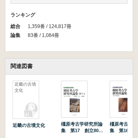
野島 稔 雁屋遺跡から見た方形周溝墓の葬送
儀礼
ランキング
北井利幸 弥生時代青銅器鋳造技術の一事例
総合
和歌山県田辺市後口谷銅鐸にみる鋳掛け
1,359番 / 124,817冊
朝井琢也 弥生時代中期の金山産サヌカイトの
論集
83番 / 1,084冊
板状石材
岡﨑晋明 桜井市出土の木製仮面とその儀礼
米田敏幸 畿内の弥生時代集落と古墳時代集落
熊井亮介 前方後方墳の再検討
関連図書
森村健一 邪馬台国大和三輪論 古墳時代萌芽
期の卑弥呼
近畿の古墳
米川仁一 古墳時代前期の方形区画施設におけ
文化
る「祭祀空間」について
岡林孝作 関東地方の漆塗木棺 埼玉県八幡山
古墳木棺を中心に
田中晋作 古市古墳群高塚山古墳の調査につい
て
橿原考古学研究所論
橿原考古学研
近畿の古墳文化
白神典之 仁徳天皇陵古墳の築造時期に関する
集 第17 創立80周
集 第16
年記念論集
若干の考察 特に「ぞうぞう池谷」に関連して