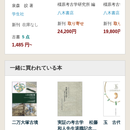
橿原考古学研究所 編
橿原考古学研究
泉森 皎 著
伊藤雅文 初期の畿内型横穴式石室下部構造
八木書店
八木書店
河内一浩 紀伊・平井埴輪窯の再検討 和歌山
学生社
県の後期埴輪生産
新刊
取り寄せ
新刊
取り寄せ
新刊
在庫なし
石田大輔 石上・豊田古墳群の変遷
24,200円
19,800円
土生田純之 畿内型石室に認められる石室構築
古書
5 点
の調整区について
1,485 円~
入江文敏 一墳丘複数基横穴式石室埋設古墳の
一様相 3基の横穴式石室を埋設した前方後円
墳
一緒に買われている本
宇野愼敏 粕屋郡地域出土勾玉にみる地域性と
意義 新宮町(補)・久山町・篠栗町・粕屋町・
須恵町・志免町・宇美町を中心として
井上 亮 亀岡市余部遺跡の集落変遷
相原嘉之 古代飛鳥地名考 王都飛鳥における
地域名称の復原試論
竹田政敬 蘇我氏の領域と古墳
右島和夫 終末期古墳から見た畿内と東国 帯
二万大塚古墳
実証の考古学 松藤
玉 古代を彩
解黄金塚古墳と宝塔山古墳の検討
和人先生退職記念論