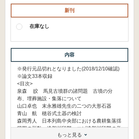
新刊
在庫なし
内容
※発行元品切れとなりました(2018/12/10確認)
※論文33本収録
<目次>
泉森 皎 馬見古墳群の諸問題 古墳の分
布、埋葬施設・集落について
山口卓也 末永雅雄先生の二つの大形石器
青山 航 穂谷式土器の検討
森岡秀人 日本列島中央部における農耕集落揺
籃期の挙動 遠賀川段階・エビ遠賀川段階の覚
もっと見る
書