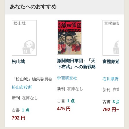
あなたへのおすすめ
松山城
富樫館跡3
激闘織田軍団 : 「天
松山城
富樫館跡3
下布武」への新戦略
学習研究社
「松山城」編集委員会
松山市役所
新刊
在庫なし
新刊
在庫なし
新刊
在庫なし
古書
1 点
古書
3 点
475 円
792 円~
古書
1 点
792 円