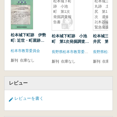
松本城下町
松本城三の
跡 小池
丸跡 土井
町 第1次
尻 第1
発掘調査報
次 遺物編
告書
2(木器編)
緊急発掘調
査報告書
松本城下町跡 伊勢
松本城下町跡 小池
松本城三の丸
町: 近世・町屋跡の
町 第1次発掘調査報
井尻 第1次
発掘調査
告書
2(木器編) 
松本市教育委員会
長野県松本市教育委員会
調査報告書
新刊
在庫なし
新刊
在庫なし
新刊
在庫なし
レビュー
レビューを書く