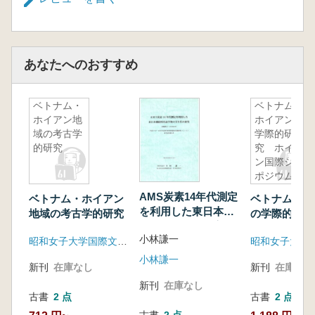
あなたへのおすすめ
ベトナム・
ベトナム・
ホイアン地
ホイアンの
域の考古学
学際的研
的研究
究 ホイア
ン国際シン
ポジウムの
記録
AMS炭素14年代測定
ベトナム・ホイアン
ベトナム・ホ
を利用した東日本縄
地域の考古学的研究
の学際的研究
紋時代前半期の実年
アン国際シン
小林謙一
代の研究
昭和女子大学国際文化研究所
ムの記録
小林謙一
新刊
在庫なし
新刊
在庫なし
新刊
在庫なし
古書
2 点
古書
2 点
古書
2 点