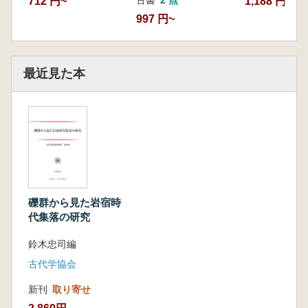
712 円~
1,188 円~
997 円~
最近見た本
礫群から見た岩宿時
代集落の研究
鈴木忠司編
古代学協会
新刊
取り寄せ