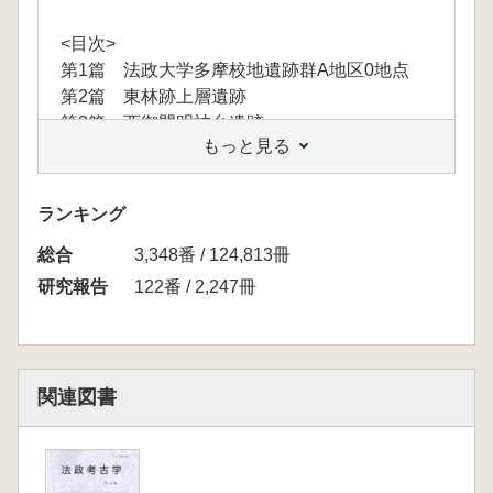
<目次>
第1篇 法政大学多摩校地遺跡群A地区0地点
第2篇 東林跡上層遺跡
第3篇 西御門明神台遺跡
もっと見る
ランキング
総合
3,348番 / 124,813冊
研究報告
122番 / 2,247冊
関連図書