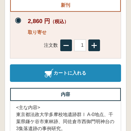
新刊
2,860 円
（税込）
取り寄せ
注文数
カートに入れる
内容
<主な内容>
東京都法政大学多摩校地遺跡群Ⅰ A-0地点、千
葉県鎌ケ谷市東林跡、同佐倉市西御門明神台の
3集落遺跡の事例研究。