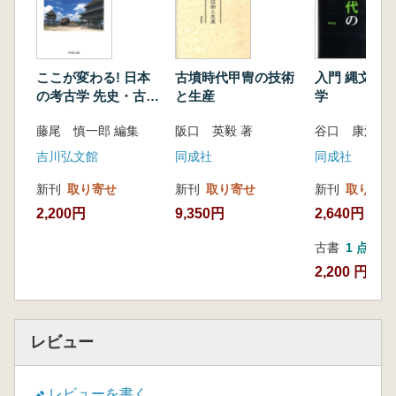
ここが変わる! 日本
古墳時代甲冑の技術
入門 縄文時
の考古学 先史・古代
と生産
学
史研究の最前線
藤尾 慎一郎 編集
阪口 英毅 著
谷口 康浩 著
吉川弘文館
同成社
同成社
新刊
取り寄せ
新刊
取り寄せ
新刊
取り寄せ
2,200円
9,350円
2,640円
古書
1 点
2,200 円
レビュー
レビューを書く