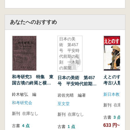
あなたへのおすすめ
日本の美
術 第457
号 平安時
代前期の彫
刻 一木彫
の展開
和考研究3 特集 東
えとのす 民族
日本の美術 第457
国古墳の終焉と横穴
考古/人類 4
号 平安時代前期の
墓 (1)
彫刻 一木彫の展開
鈴木敏弘 編
新日本教育図
岩佐光晴 編著
和考研究会
至文堂
新刊
在庫なし
新刊
在庫なし
新刊
在庫なし
古書
3 点
633 円~
古書
4 点
古書
1 点