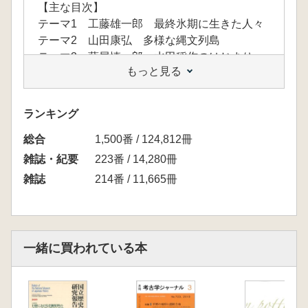
【主な目次】
テーマ1 工藤雄一郎 最終氷期に生きた人々
テーマ2 山田康弘 多様な縄文列島
テーマ3 藤尾慎一郎 水田稲作のはじまり
もっと見る
テーマ4 上野祥史 倭の登場
テーマ5 林部均 古代国家と列島世界
副室1 髙田貫太 沖ノ島
ランキング
副室2 仁藤敦史 正倉院文書
総合
1,500番 / 124,812冊
雑誌・紀要
223番 / 14,280冊
雑誌
214番 / 11,665冊
一緒に買われている本