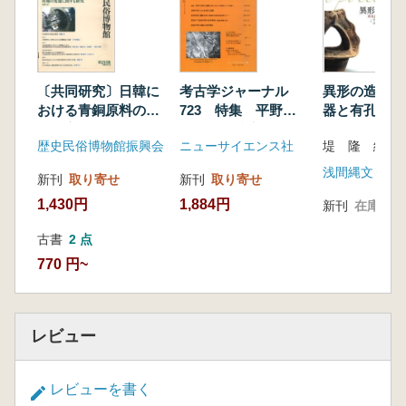
〔共同研究〕日韓に
考古学ジャーナル
異形の造形 
おける青銅原料の産
723 特集 平野の
器と有孔鍔付
地の変遷に関する研
地形と遺跡立地
歴史民俗博物館振興会
ニューサイエンス社
堤 隆 編
究
浅間縄文ミュ
新刊
取り寄せ
新刊
取り寄せ
1,430円
1,884円
新刊
在庫なし
古書
2 点
770 円~
レビュー
レビューを書く