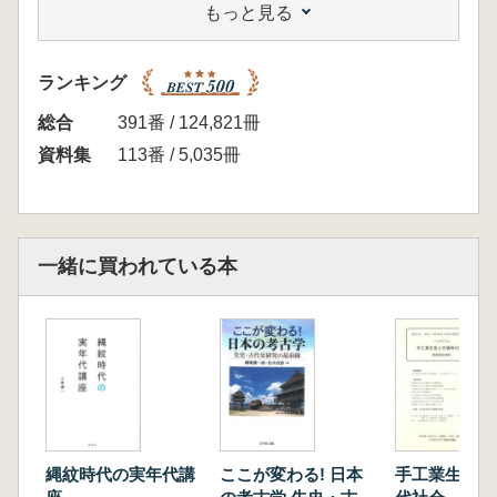
もっと見る
ついて
米田 穣・尾㟢大真・大森貴之 宮平遺跡釣手
土器の放射性炭素年代測定
ランキング
Ⅱ シンポジウム 異形の造形:釣手土器と有孔鍔
付土器
総合
391番 / 124,821冊
■ 記念講演
資料集
113番 / 5,035冊
高橋龍三郎 民族誌から見た土器文様の機能と
製作者の精神世界
■ 来調報告
中村耕作 釣手土器の生成と展開
一緒に買われている本
綿田弘実 釣手土器の地域的展開 長野県を舞
台に
宮内信雄 化学分析から釣手土器を読む―長野
県宮平遺跡の事例検討―
堤 隆 ある釣手土器のライフヒストリー
阿部昭典 「壺」としての有孔鍔付土器の系譜
副島蔵人 出土状態からみた有孔鍔付土器
長澤宏昌 酒造具としての有孔鍔付土器
縄紋時代の実年代講
ここが変わる! 日本
手工業生産と