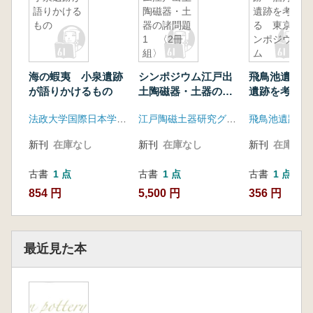
語りかける
陶磁器・土
遺跡を考え
もの
器の諸問題
る 東京シ
1 〈2冊
ンポジウ
組〉
ム
海の蝦夷 小泉遺跡
シンポジウム江戸出
飛鳥池遺跡・
が語りかけるもの
土陶磁器・土器の諸
遺跡を考える
問題1 〈2冊組〉
シンポジウ
法政大学国際日本学研究所
江戸陶磁土器研究グループ
飛鳥池遺跡を
新刊
在庫なし
新刊
在庫なし
新刊
在庫なし
古書
1 点
古書
1 点
古書
1 点
854 円
5,500 円
356 円
最近見た本