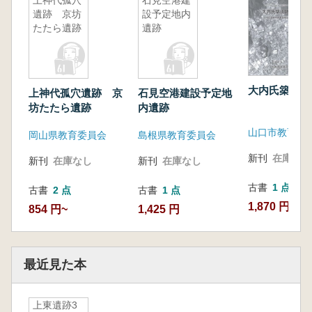
上神代孤穴
石見空港建
遺跡 京坊
設予定地内
たたら遺跡
遺跡
大内氏築山跡
上神代孤穴遺跡 京
石見空港建設予定地
坊たたら遺跡
内遺跡
山口市教育委
岡山県教育委員会
島根県教育委員会
新刊
在庫なし
新刊
在庫なし
新刊
在庫なし
古書
1 点
古書
2 点
古書
1 点
1,870 円
854 円~
1,425 円
最近見た本
上東遺跡3