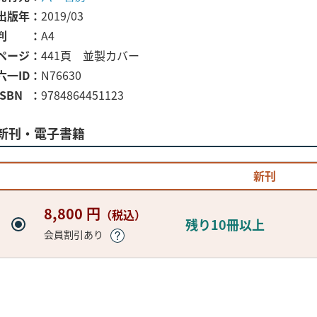
出版年
2019/03
判
A4
ページ
441頁 並製カバー
六一ID
N76630
ISBN
9784864451123
新刊・電子書籍
新刊
8,800 円
（税込）
残り10冊以上
会員割引あり