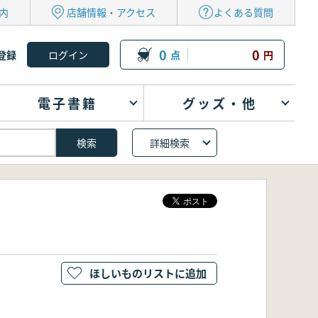
内
店舗情報・アクセス
よくある質問
0
0
登録
点
円
電子書籍
グッズ・他
詳細検索
ほしいものリストに追加