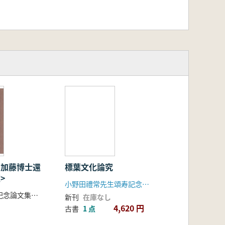
: 加藤博士還
標葉文化論究
>
小野田禮常先生頌寿記念論集刊行会
加藤博士還暦記念論文集刊行会 編
新刊
在庫なし
4,620 円
古書
1 点