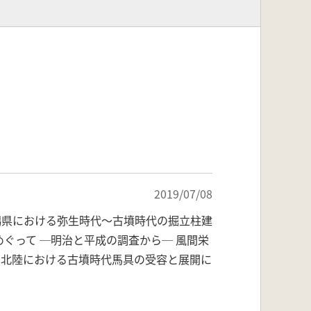
2019/07/08
潟県における弥生時代～古墳時代の掘立柱建
ぐって ─明治と平成の調査から─ 風間栄
 北陸における古墳時代馬具の受容と展開に