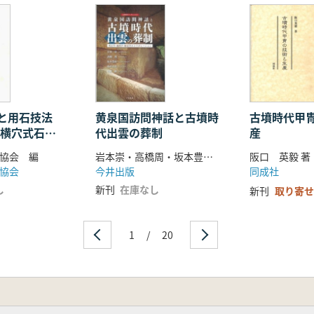
収縮
輪配置 ─〈構造〉と〈論理〉への接近─
(覚書)─いわゆる居宅の歴史的位置─
期と政治/経済的活動時期
考古学的検討
る古代の道路状遺構について
室と用石技法
黄泉国訪問神話と古墳時
古墳時代甲
の横穴式石室
代出雲の葬制
産
寺窯跡出土遺物について
 ─八幡林官衙遺跡「大領」墨書土器を中心に─
協会 編
岩本崇・高橋周・坂本豊治・亀井淳志・古谷毅 著
阪口 英毅 著
協会
今井出版
同成社
の鉄生産 ─14世紀になぜ鉄製錬は行われなくなったのか─
し
新刊
在庫なし
新刊
取り寄せ
石出現・普及期の墓 ─近世墓の発掘調査と墓石調査から─
学的調査研究への覚書
渡の風景版画と種本について
1
/
20
) ウラン・トルゴイ岩陰墓(10世紀～11世紀)の考古学的研究
の可能性 ─主体的・対話的で深い学びは可能か?─
り ─文化財訴訟から考える─