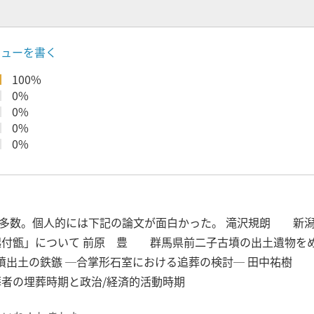
ビューを書く
100%
0%
0%
0%
0%
多数。個人的には下記の論文が面白かった。 滝沢規朗 新
付甑」について 前原 豊 群馬県前二子古墳の出土遺物をめ
墳出土の鉄鏃 ─合掌形石室における追葬の検討─ 田中祐樹
者の埋葬時期と政治/経済的活動時期