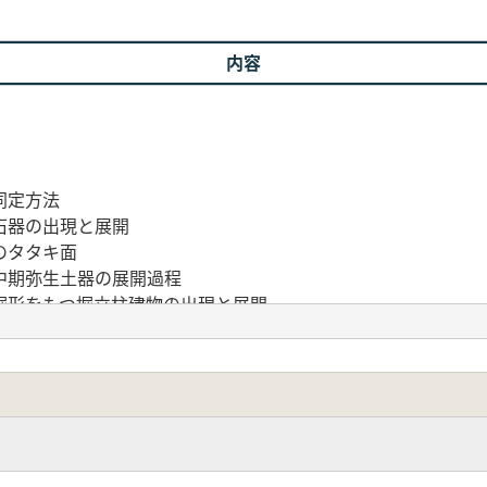
内容
同定方法
石器の出現と展開
のタタキ面
中期弥生土器の展開過程
形をもつ掘立柱建物の出現と展開
代～古墳時代の掘立柱建物
突起付甑」について
遺物をめぐって ─明治と平成の調査から─
支群225号墳出土の鉄鏃 ─合掌形石室における追葬の検討─
具の受容と展開に関する問題提起