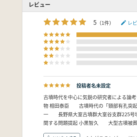
丸山一昭 編集後記
レビュー
橋本博文先生略歴・研究業績
5
（1件）
レ
執筆者一覧
投稿者名未設定
古墳時代を中心に気鋭の研究者による論考
物 相田泰臣 古墳時代の「頸部有孔突起
一 長野県大室古墳群大室谷支群225号
関する問題提起 小黒智久 大型古墳被葬