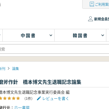
ご利用案
版
新規会員
中国書
韓国書
新刊
論集
磨斧作針 橋本博文先生退職記念論集
橋本博文先生退職記念事業実行委員会 編
レビューを書く
（1件）
発行元
六一書房