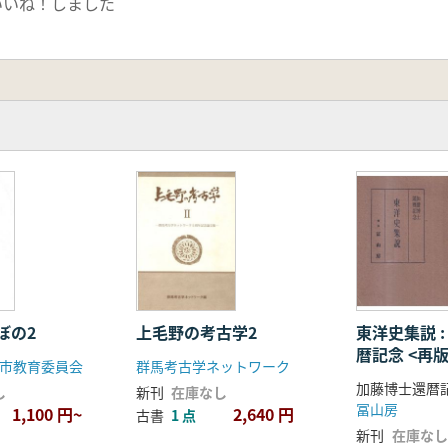
いいね！しました
ぼの2
上毛野の考古学2
東洋史集説 
暦記念 <再版
市教育委員会
群馬考古学ネットワーク
し
新刊
在庫なし
冨山房
1,100 円~
2,640 円
古書
1 点
新刊
在庫なし