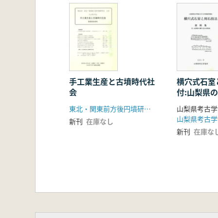
水野敏典 同一文様鏡の断面形と
犬木 努 岩橋千塚古墳群の形象埴
坂 靖 絵画と埴輪の人物表現
古谷 毅 古墳時代社会の空間構成
小黒智久 大型古墳被葬者の埋葬時
加部二生 関重嶷著『發墳暦』の
渡邊武文 静岡県磐田原台地におけ
手工業生産と古墳時代社
横穴式石
会
付:山梨県
安達俊一 福井県越前市広瀬林正
集成
丸山一昭 墨書土器の考古学的検討
東北・関東前方後円墳研究会
山梨県考古学
相澤 央 渟足柵の造営と遷都
山梨県考古学
新刊
在庫なし
渡邊朋和 北陸における古代・中世
新刊
在庫な
前山精明 越後平野周辺における墓
萩原三雄 佐渡金銀山遺跡の考古
渡部浩二 歌川広重による越後・佐
ロチン・イッシツェレン(訳:田中祐樹
竹田和夫 歴史教育における考古学
川上真紀子 文化財の保存と町づく