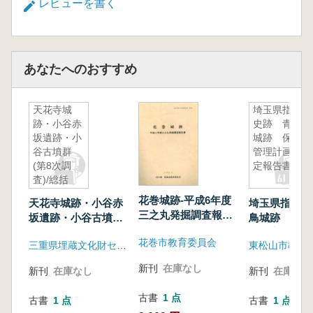
レビューを書く
あなたへのおすすめ
天花寺城
埼玉県指定
跡・小谷赤
史跡 青鳥
坂遺跡・小
城跡 保存
谷古墳群
管理計画策
(第8次調
定報告書
査)/総括
天花寺丘陵
花巻城跡-平成6年度
天花寺城跡・小谷赤
埼玉県指定史
発掘調査
三之丸発掘調査報告
坂遺跡・小谷古墳群
鳥城跡 保存
書-
(第8次調査)/総括 天
画策定報告書
花巻市教育委員会
三重県埋蔵文化財センター
東松山市教育
花寺丘陵発掘調査
新刊
在庫なし
新刊
在庫なし
新刊
在庫なし
古書
1 点
古書
1 点
古書
1 点