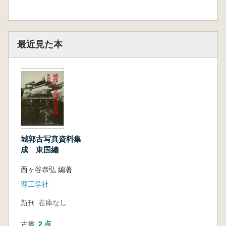
最近見た本
城郭古写真資料集
成 東国編
西ヶ谷恭弘 編著
理工学社
新刊
在庫なし
古書
2 点