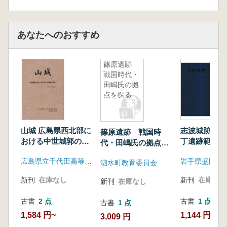
あなたへのおすすめ
篠原遺跡
戦国時代・
田嶋氏の拠
点を探る
山城 広島県西北部に
志波城跡1 
篠原遺跡 戦国時
おける中世城郭の調
丁遺跡範囲確
代・田嶋氏の拠点を
査
報告
探る
広島県立千代田高等学校地理歴史部
泗水町教育委員会
新刊
在庫なし
新刊
在庫なし
新刊
在庫なし
古書
2 点
古書
1 点
古書
1 点
1,584 円~
1,144 円
3,009 円