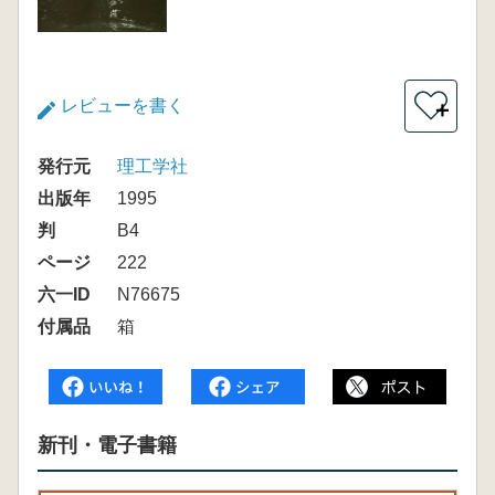
レビューを書く
＋
発行元
理工学社
出版年
1995
判
B4
ページ
222
六一ID
N76675
付属品
箱
新刊・電子書籍