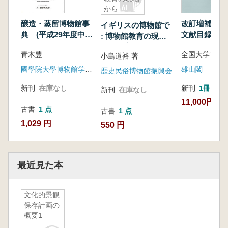
から
醸造・蒸留博物館事
改訂増補 博
イギリスの博物館で
典 (平成29年度中間
文献目録
: 博物館教育の現場
報告)
から教育の現場から
青木豊
小島道裕 著
國學院大學博物館学研究室
雄山閣
歴史民俗博物館振興会
新刊
在庫なし
新刊
1冊
新刊
在庫なし
11,000円
古書
1 点
古書
1 点
1,029 円
550 円
最近見た本
文化的景観
保存計画の
概要1