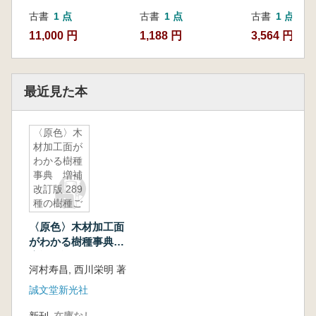
古書
1 点
古書
1 点
古書
1 点
11,000 円
1,188 円
3,564 円
最近見た本
〈原色〉木
材加工面が
わかる樹種
事典 増補
改訂版 289
種の樹種ご
とに硬さや
〈原色〉木材加工面
色、匂いな
がわかる樹種事典
どの特徴を
増補改訂版 289種の
わかりやす
河村寿昌, 西川栄明 著
樹種ごとに硬さや
く解説
色、匂いなどの特徴
誠文堂新光社
をわかりやすく解説
新刊
在庫なし