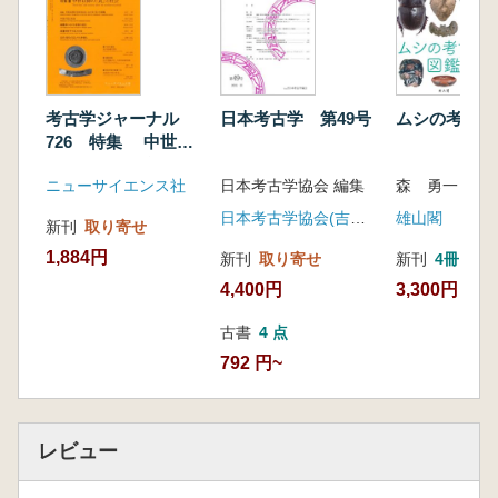
考古学ジャーナル
日本考古学 第49号
ムシの考古学
726 特集 中世以
降の「瓦」と社会
ニューサイエンス社
日本考古学協会 編集
森 勇一 著
日本考古学協会(吉川弘文館)
雄山閣
新刊
取り寄せ
1,884円
新刊
取り寄せ
新刊
4冊
4,400円
3,300円
古書
4 点
792 円~
レビュー