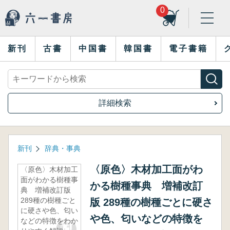
0
新刊
古書
中国書
韓国書
電子書籍
詳細検索
新刊
辞典・事典
〈原色〉木材加工面がわ
〈原色〉木材加工
面がわかる樹種事
かる樹種事典 増補改訂
典 増補改訂版
289種の樹種ごと
版 289種の樹種ごとに硬さ
に硬さや色、匂い
や色、匂いなどの特徴を
などの特徴をわか