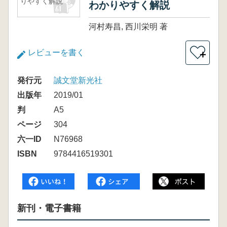
りやすく解説
わかりやすく解説
河村寿昌, 西川栄明 著
レビューを書く
＋
発行元
誠文堂新光社
出版年
2019/01
判
A5
ページ
304
六一ID
N76968
ISBN
9784416519301
新刊・電子書籍