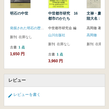
明石の中世
中世都市研究 16
文禄・慶長の
都市のかたち
陸大名 : 肥
陣と熊川倭城
発掘された明石の歴史展実行委員会 明石市
中世都市研究会 編
高岡徹 著
に
山川出版社
高岡徹
新刊
在庫なし
新刊
在庫なし
新刊
在庫なし
古書
1 点
1,650 円
古書
1 点
3,960 円
レビュー
レビューを書く