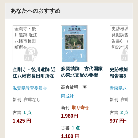
あなたへのおすすめ
金剛寺・後
史跡根城跡
川遺跡 近江
発掘調査報
八幡市長田
告書8 (昭
町所在
和59年度)
多賀城跡 古代国家
金剛寺・後川遺跡 近
史跡根城跡発
の東北支配の要衝
江八幡市長田町所在
報告書8 (昭
度)
高倉敏明 著
滋賀県教育委員会
同成社
新刊
在庫なし
新刊
在庫なし
新刊
取り寄せ
古書
1 点
古書
2 点
1,980円
1,425 円
997 円~
古書
1 点
1,100 円