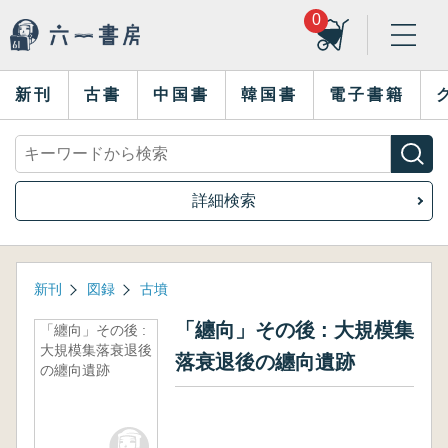
0
新刊
古書
中国書
韓国書
電子書籍
詳細検索
新刊
図録
古墳
「纏向」その後 : 大規模集
「纏向」その後 :
大規模集落衰退後
落衰退後の纏向遺跡
の纏向遺跡