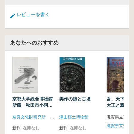
レビューを書く
あなたへのおすすめ
京都大学総合博物館
美作の鏡と古墳
吾、天下を
所蔵 秋田市小阿地
大王と豪族
遺跡出土金銅装大刀
奈良文化財研究所 飛鳥資料館
津山郷土博物館
の調査
新刊
在庫なし
新刊
在庫なし