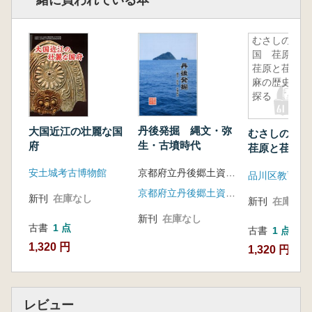
一緒に買われている本
むさしの
国 荏原
荏原と荏胡
麻の歴史を
探る
丹後発掘 縄文・弥
大国近江の壮麗な国
むさしの国
生・古墳時代
府
荏原と荏胡麻
を探る
京都府立丹後郷土資料館 編
安土城考古博物館
品川区教育委
京都府立丹後郷土資料館友の会
新刊
在庫なし
新刊
在庫なし
新刊
在庫なし
古書
1 点
古書
1 点
1,320 円
1,320 円
レビュー