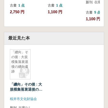
新刊
在庫なし
古書
1 点
古書
1 点
2,750 円
1,100 円
古書
5 点
1,100 円~
最近見た本
「纏向」そ
の後 : 大規
模集落衰退
後の纏向遺
跡
「纏向」その後 : 大
規模集落衰退後の纏
向遺跡
桜井市文化財協会
新刊
在庫なし