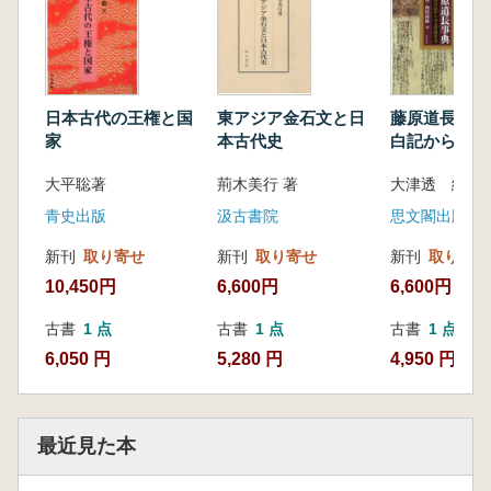
日本古代の王権と国
東アジア金石文と日
藤原道長事典 御堂
家
本古代史
白記からみる
会
大平聡著
荊木美行 著
青史出版
汲古書院
思文閣出版
新刊
取り寄せ
新刊
取り寄せ
新刊
取り寄せ
10,450円
6,600円
6,600円
古書
1 点
古書
1 点
古書
1 点
6,050 円
5,280 円
4,950 円
最近見た本