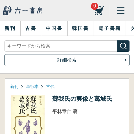
0
新刊
古書
中国書
韓国書
電子書籍
詳細検索
新刊
単行本
古代
蘇我氏の実像と葛城氏
平林章仁 著