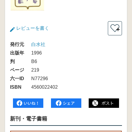
レビューを書く
＋
発行元
白水社
出版年
1996
判
B6
ページ
219
六一ID
N77296
ISBN
4560022402
新刊・電子書籍