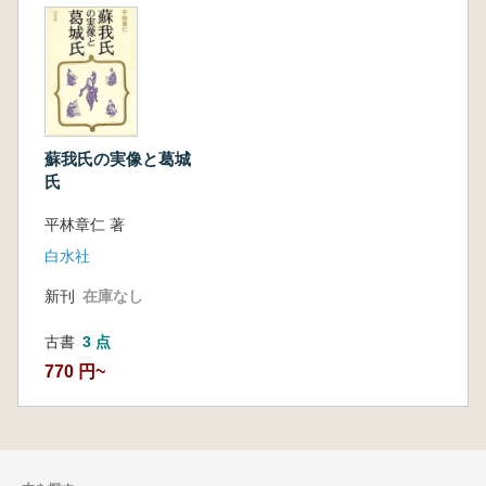
蘇我氏の実像と葛城
氏
平林章仁 著
白水社
新刊
在庫なし
古書
3 点
770 円~