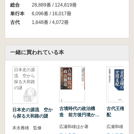
総合
28,889番 / 124,819冊
単行本
6,096番 / 16,017冊
古代
1,648番 / 4,072冊
一緒に買われている本
日本史の源
流 空から
探る大和路
の謎
古墳時代の政治構
古代王権の空
日本史の源流 空か
造 前方後円墳から
配
ら探る大和路の謎
のアプローチ
広瀬和雄ほか著
末永雅雄 監修