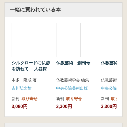
一緒に買われている本
シルクロードに仏跡
仏教芸術 創刊号
仏教芸術 第
を訪ねて 大谷探検
隊紀行
本多 隆成 著
仏教芸術学会 編集
仏教芸術学会 
吉川弘文館
中央公論美術出版
中央公論美術
新刊
取り寄せ
新刊
取り寄せ
新刊
取り寄せ
3,080円
3,300円
3,300円