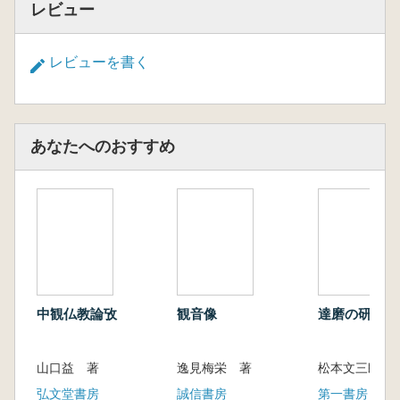
レビュー
レビューを書く
あなたへのおすすめ
中観仏教論攷
観音像
達磨の研究
山口益 著
逸見梅栄 著
松本文三郎 
弘文堂書房
誠信書房
第一書房