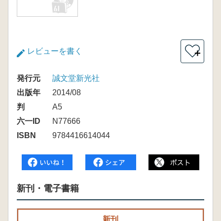
レビューを書く
＋
発行元
誠文堂新光社
出版年
2014/08
判
A5
六一ID
N77666
ISBN
9784416614044
新刊・電子書籍
新刊