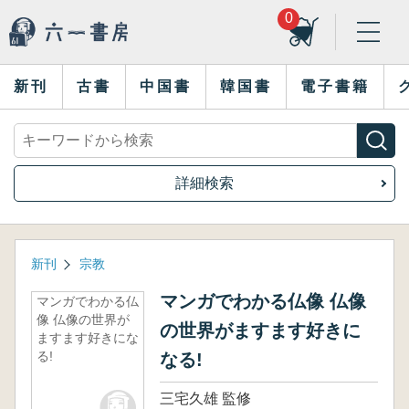
0
新刊
古書
中国書
韓国書
電子書籍
詳細検索
新刊
宗教
マンガでわかる仏像 仏像
マンガでわかる仏
像 仏像の世界が
の世界がますます好きに
ますます好きにな
る!
なる!
三宅久雄 監修