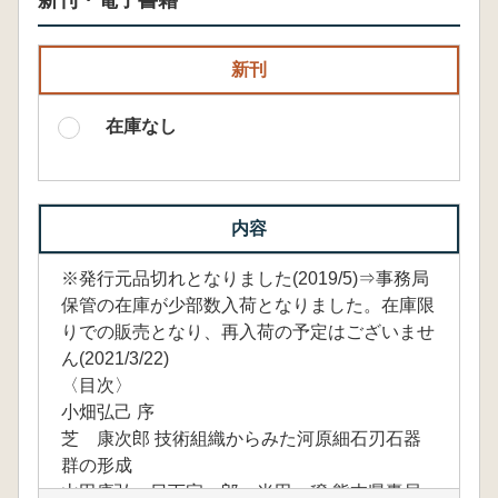
新刊・電子書籍
新刊
在庫なし
内容
※発行元品切れとなりました(2019/5)⇒事務局
保管の在庫が少部数入荷となりました。在庫限
りでの販売となり、再入荷の予定はございませ
ん(2021/3/22)
〈目次〉
小畑弘己 序
芝 康次郎 技術組織からみた河原細石刃石器
群の形成
山田康弘・日下宗一郎・米田 穣 熊本県轟貝