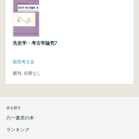
平野芳英 文化庁の美術館・博物館支援事業と
博物館活動の一例
村上浩明 デジタル技術の果たす役割―文化財
の記録保存と活用―
松尾法博 特別史跡「名護屋城跡並びに陣跡」
先史学・考古学論究7
の保存と活用―試行錯誤の40年とこれから―
美濃口紀子 熊本城天守の礎石について―昭和
35年天守閣再建に伴う礎石発見・移設の経緯―
龍田考古会
網田龍生 熊本城復旧での文化財保護
今村結記 平成28年(2016年)熊本地震の復旧・
新刊
在庫なし
復興事業に伴う埋蔵文化財発掘調査のための職
員派遣について―益城町への派遣経験をもとに
―
白木原和美 思い出すことども―後藤守一先生
本を探す
の御逝去と蔵書の移動―
六一書房の本
ランキング