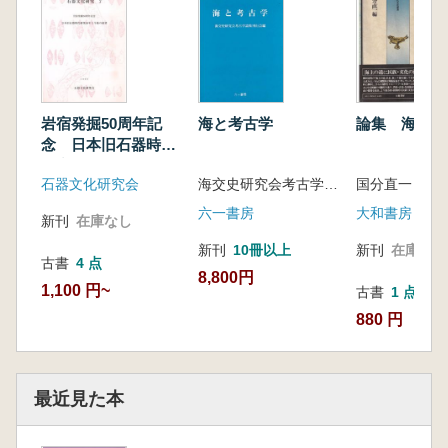
荒田敬介 近畿地方における中近世の下駄に関
する編年的研究
岡本真也 一勝地焼の基礎的研究―窯跡陶片の
資料紹介、墓石碑文調査を中心に
高橋信武 松岡用務所日記
岩宿発掘50周年記
海と考古学
論集 海上の
弘中正芳 宇佐海軍航空隊の建設―排水施設の
念 日本旧石器時代
検討―
研究50年と今後の展
藤田憲司 半島多鈕鏡文化の終焉様相(粗描)
石器文化研究会
海交史研究会考古学論集刊行会 編
国分直一 
望
南 健太郎 漢三国六朝期の東アジアにおける
六一書房
大和書房
新刊
在庫なし
鏡の使用方法
新刊
10冊以上
新刊
在庫なし
藤木 聡 台湾における火打石利用の開始・終
古書
4 点
焉とその特質
8,800円
1,100 円~
古書
1 点
山野ケン陽次郎 先史時代におけるマリアナ諸
880 円
島の貝製品
山口大介 ギリシア・ハライ遺跡の骨角器―新
石器時代ポイント状骨製刺突・穿孔具の一様相
―
最近見た本
松浦一之介 日本とイタリアの遺跡保護―比較
を通じたわが国の制度の改正指針の提案―