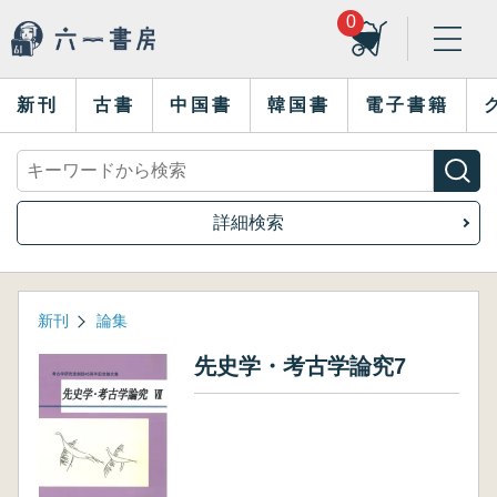
0
新刊
古書
中国書
韓国書
電子書籍
詳細検索
新刊
論集
先史学・考古学論究7