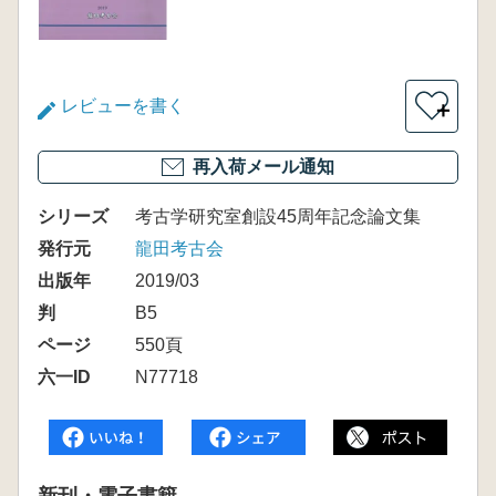
レビューを書く
＋
再入荷メール通知
シリーズ
考古学研究室創設45周年記念論文集
発行元
龍田考古会
出版年
2019/03
判
B5
ページ
550頁
六一ID
N77718