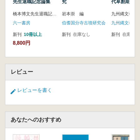
ける横穴式石室編年
先生退職記念論集
究
代草創期研究
点 各地の定
―福岡県朝倉市柿原遺跡群を対象として―
橋本博文先生退職記念事業実行委員会 編
岩本崇 編
の様相 発表
内田律雄 但馬における装飾古墳の一例―三之
資料集
六一書房
伯耆国分寺古墳研究会
九州縄文研究
谷1号墳の線刻壁画をめぐって
小畑弘己 第二の圧痕―鉄器銹化昆虫化石から
新刊
10冊以上
新刊
在庫なし
新刊
在庫なし
みた殯―
8,800円
杉井 健 集落と古墳の関係についての理論的
整理
山元瞭平 古代宇城窯跡群の基礎的研究―須恵
器編年を中心に―
レビュー
江頭俊介 筑後国府跡に関する一考察
柴田 亮 島原半島出土瓦器椀考
レビューを書く
山崎龍雄 福岡県の山城について―筑前国の山
城出土遺物を考える―
新里亮人 遺跡出土資料からみた琉球列島の植
物利用
あなたへのおすすめ
與嶺友紀也 土器編年を援用した火山噴出物の
年代推定に関する試案
―遺跡内検出の軽石密集層について―