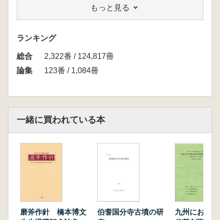
もっと見る
塚出土人骨の年代
山崎純男 天草諸島における縄文時代の拠点遺
跡と領域
ランキング
大坪志子 近畿・中国・四国の玦状耳飾
総合
森 貴教 弥生時代開始期における文化要素の
2,322番 / 124,817冊
受容と選択―原遺跡出土石斧片の意義―
論集
123番 / 1,084冊
柴尾俊介 弥生時代中期の区画墓(墳丘墓)・列状
墓と赤色顔料―九州北部地域を中心として
木下尚子 オオツタノハ腕輪の再登場 弥生時
代終末期の新しい祭祀
一緒に買われている本
谷 直子 福岡市域における弥生時代から古
墳時代の柱
高椋浩史 熊本県向野田古墳出土の古墳時代人
骨の再検討
嶋田光一 福岡県忠隈古墳の金銅製四葉座金具
をめぐって
甲元眞之 羽子板状石室考
倉元慎平 朝倉地域古墳時代後期・終末期にお
磨斧作針 橋本博文
伯耆国分寺古墳の研
九州における