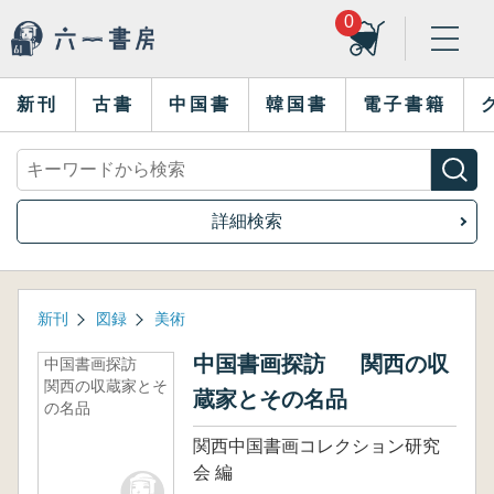
0
新刊
古書
中国書
韓国書
電子書籍
詳細検索
新刊
図録
美術
中国書画探訪 関西の収
中国書画探訪
関西の収蔵家とそ
蔵家とその名品
の名品
関西中国書画コレクション研究
会 編