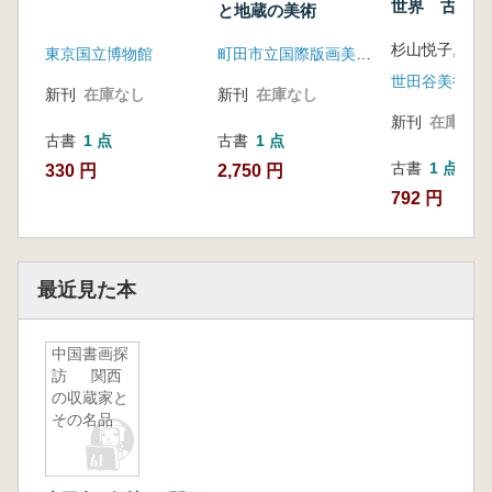
世界 古今東
と地蔵の美術
そぶ 栃木県
館所蔵品によ
東京国立博物館
町田市立国際版画美術館
新刊
在庫なし
新刊
在庫なし
新刊
在庫なし
古書
1 点
古書
1 点
古書
1 点
330 円
2,750 円
792 円
最近見た本
中国書画探
訪 関西
の収蔵家と
その名品