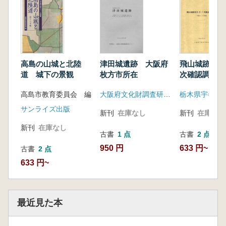
高島の山城と北陸
津田城遺跡 大阪府
飛山城跡第3・
道 城下の景観
枚方市所在
次確認調査概
成4〜6年度
高島市教育委員会 編
大阪府文化財調査研究センター
サンライズ出版
新刊
在庫なし
新刊
在庫なし
新刊
在庫なし
古書
1 点
古書
2 点
950 円
633 円~
古書
2 点
633 円~
最近見た本