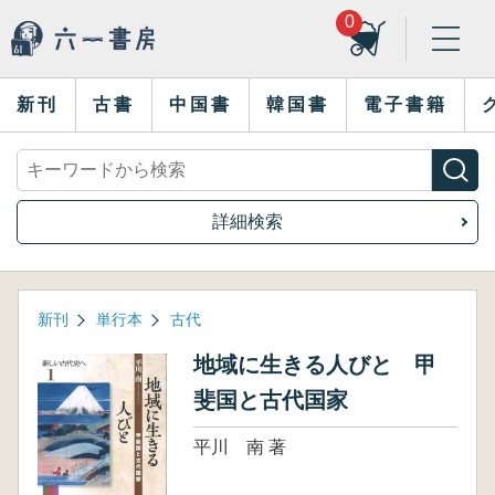
0
新刊
古書
中国書
韓国書
電子書籍
詳細検索
新刊
単行本
古代
地域に生きる人びと 甲
斐国と古代国家
平川 南 著