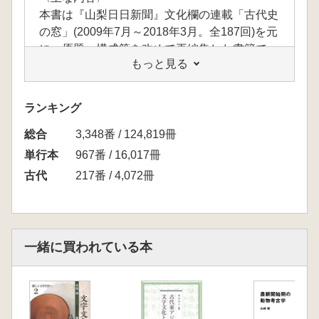
本書は『山梨日日新聞』文化欄の連載「古代史
の窓」(2009年7月～2018年3月。全187回)を元
に、原題、構成等を改めて再編集した書籍で
もっと見る
す。
〈主な目次〉
Ⅰ 古代の国府(地方行政のシンボル―国府と印/
ランキング
東国(アヅマ)とは―東西文化の分かれ目/東国の
総合
国名の由来―国家の視点/古代都市としての国
3,348番 / 124,819冊
府―整備された町並み/文化薫る古代国府―土
単行本
967番 / 16,017冊
器に描かれた絵画、文字からさぐる/国司の赴
古代
217番 / 4,072冊
任―儀式と饗宴 他)/Ⅱ 地方行政の実態(坂東の
要・武蔵国―東山道から東海道への移管/古代
の医療官人の発見―正倉院宝物に記された国医
師/財政運用のしくみ―出挙と農民/古代戸籍の
一緒に買われている本
特徴―諸国から中央へ/地下から発見された住
民台帳―税収管理の実態 他)/Ⅲ 古代氏族と渡来
人(古代有力豪族大伴氏の盛衰―「古屋家家
譜」の出現/「古屋家家譜」の特徴―表記の特