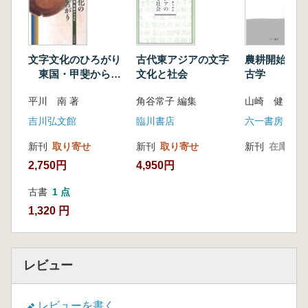
色と史料価値/富士山噴火と浅間神社創祀
―「古屋家家譜」にみる伴氏の役職の変化/大
伴氏の広域活動―「古屋家家譜」にみる東北地
方・紀伊国との関わり 他)
文字文化のひろがり
古代東アジアの文字
農耕開始期の
東国・甲斐からよ
文化と社会
古学
む
平川 南 著
角谷常子 編集
山崎 健 著
吉川弘文館
臨川書店
六一書房
新刊
取り寄せ
新刊
取り寄せ
新刊
在庫なし
2,750円
4,950円
古書
1 点
1,320 円
レビュー
レビューを書く