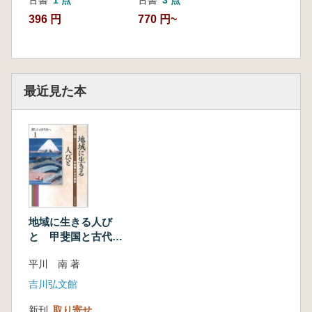
396 円
770 円~
最近見た本
地域に生きる人び
と 甲斐国と古代国
家
平川 南 著
吉川弘文館
新刊
取り寄せ