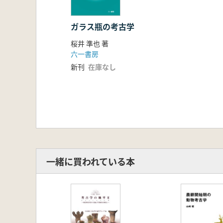
第3節 ガラス瓶の諸特徴
第3章 ガラス瓶調査の方法
第1節 文献等の調査
ガラス瓶の考古学
第2節 資料の調査
桜井 準也 著
第4章 ガラス瓶の種類と出土資料
六一書房
第1節 ガラス瓶の分類
新刊
在庫なし
第2節 ガラス瓶の種類とその特徴
第3節 ガラス瓶の変遷
第5章 近現代遺跡とガラス瓶
第1節 近現代遺跡出土のガラス瓶
第2節 遺跡の性格と出土ガラス瓶
第6章 ガラス瓶の諸相
第1節 ガラス瓶の形態と機能
第2節 ガラス瓶の用途と色調
一緒に買われている本
第3節 ガラス瓶のデザインと記号
第4節 流用されるガラス瓶
第5節 消えゆくガラス瓶
おわりに
参考文献