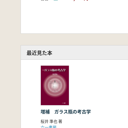
最近見た本
増補 ガラス瓶の考古学
桜井 準也 著
六一書房