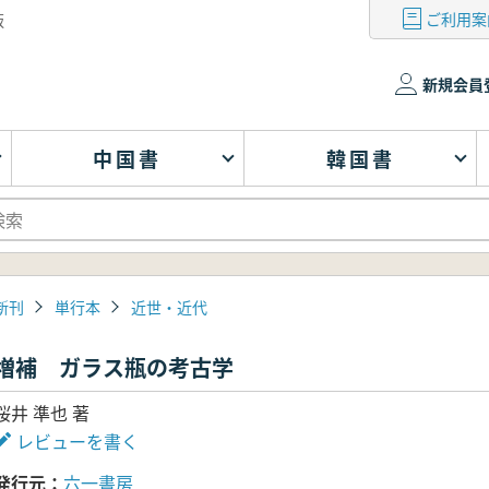
ご利用案
版
新規会員
中国書
韓国書
新刊
単行本
近世・近代
増補 ガラス瓶の考古学
桜井 準也 著
レビューを書く
発行元
六一書房