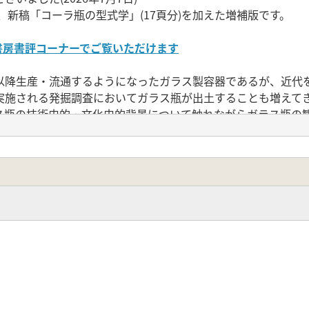
、新稿「コーラ瓶の型式学」(17頁分)を加えた増補版です。
書房書評コーナーでご覧いただけます
降生産・流通するようになったガラス製容器であるが、近代
実施される発掘調査においてガラス瓶が出土することも増えて
ス瓶の技術史的・文化史的背景について触れながらガラス瓶の
たガラス瓶を分析することにより、考古資料としてガラス瓶
の可能性を引き出した。本書は考古学や物質文化研究を志すも