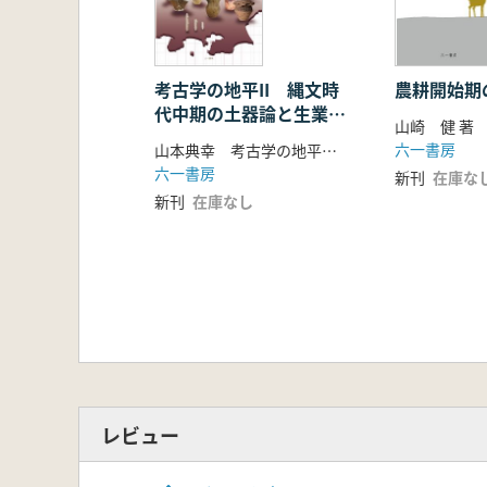
附編 コーラ瓶の型式学(17頁分)
資 料
考古学の地平II 縄文時
農耕開始期
代中期の土器論と生業研
山崎 健 著
究の新視点
六一書房
山本典幸 考古学の地平グループ 編
六一書房
新刊
在庫な
新刊
在庫なし
レビュー