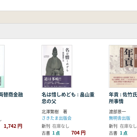
両替商金融
名は惜しめども : 畠山重
年貢 : 佐
忠の父
所事情
北澤繁樹 著
渡部景一
さきたま出版会
無明舎出版
し
1,742 円
新刊
在庫なし
新刊
在庫なし
704 円
古書
1 点
古書
1 点