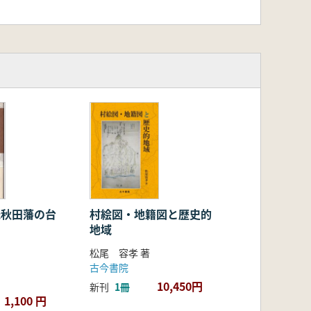
竹氏秋田藩の台
村絵図・地籍図と歴史的
地域
松尾 容孝 著
古今書院
10,450円
新刊
1冊
1,100 円