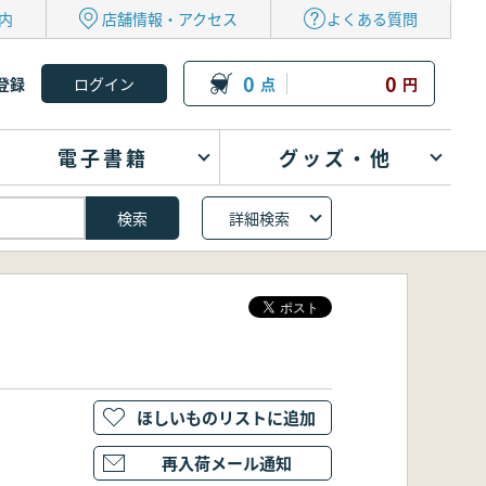
内
店舗情報・アクセス
よくある質問
0
0
登録
点
円
電子書籍
グッズ・他
詳細検索
ほしいものリストに追加
再入荷メール通知