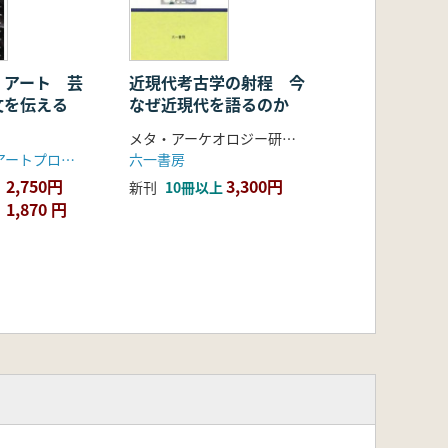
・アート 芸
近現代考古学の射程 今
文を伝える
なぜ近現代を語るのか
メタ・アーケオロジー研究会 編
ジョウモン・アートプロジェクト実行委員会
六一書房
2,750円
3,300円
新刊
10冊以上
1,870 円