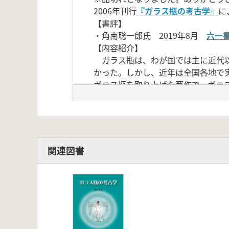
2006年刊行
『ガラス瓶の考古学』
に
【書評】
・角南聡一郎氏 2019年8月
六一
【内容紹介】
ガラス瓶は、わが国では主に近代以
かった。しかし、近年は全国各地で
ガラス瓶を取り上げた著作で、ガラ
た。
また、実際に近現代遺跡から出土し
史を語る物質資料としてのガラス瓶
【目 次】
関連図書
増補版刊行にあたって
はじめに
第1章 なぜガラス瓶なのか
第2章 ガラス瓶の概要
第1節 ガラス瓶の歴史
第2節 ガラス瓶の原料と製造技術