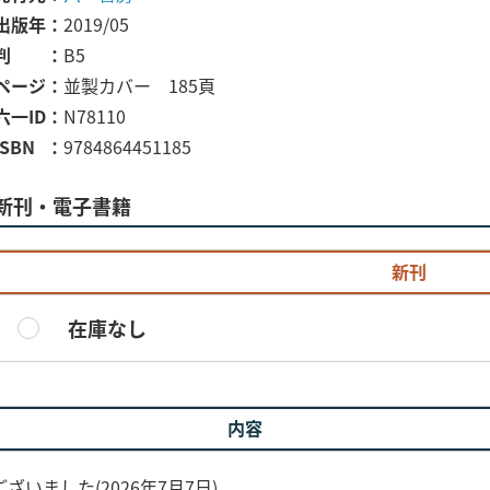
出版年
2019/05
判
B5
ページ
並製カバー 185頁
六一ID
N78110
ISBN
9784864451185
新刊・電子書籍
新刊
在庫なし
内容
いました(2026年7月7日)