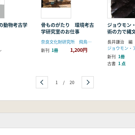
の動物考古学
骨ものがたり 環境考古
ジョウモン
学研究室のお仕事
術の力で縄
奈良文化財研究所 飛鳥資料館
長井謙治 編
し
1,200円
新刊
1冊
新刊
1冊
古書
1 点
1
/
20