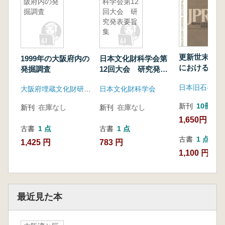
阪府内の発
科学会第12
掘調査
回大会 研
究発表要旨
集
更新世末の西
1999年の大阪府内の
日本文化財科学会第
における環境
発掘調査
12回大会 研究発表
人類活動
要旨集
日本旧石器学
大阪府埋蔵文化財研究会
日本文化財科学会
新刊
10冊以
新刊
在庫なし
新刊
在庫なし
1,650円
古書
1 点
古書
1 点
古書
1 点
1,425 円
783 円
1,100 円
最近見た本