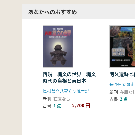
あなたへのおすすめ
再現 縄文の世界 縄文
阿久遺跡と
時代の島根と東日本
長野県立歴史
島根県立八雲立つ風土記の丘資料館
新刊
在庫な
新刊
在庫なし
古書
2 点
2,200 円
古書
1 点