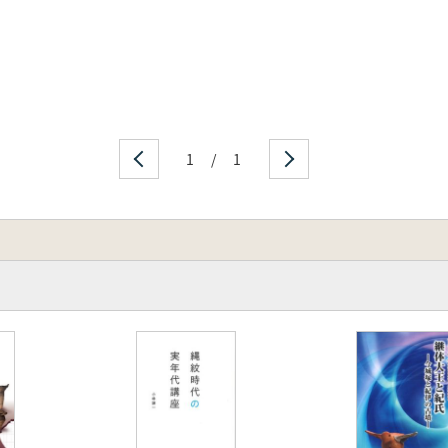
くり・そして弥生へ
生へ
井明比古
書掲載遣跡)
1
/
1
(遺構等検出分)