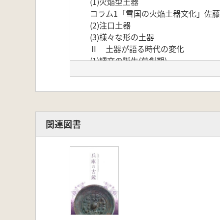
(1)火焔型土器
コラム1「雪国の火焔土器文化」佐
(2)注口土器
(3)様々な形の土器
Ⅱ 土器が語る時代の変化
(1)縄文の誕生(草創期)
コラム2 「縄文文化の世界同時代史
コラム3 「ひょうご5ヵ国の縄文を
(2)文様の確立(早期・前期)
(3)深化と多様(中期・後期)
(4)縄目使用の友退(後期末〜晩期前半
関連図書
コラム4 「土器棺墓― 生と死を媒
Ⅲ 祈りの道具と装身具
(1)土偶
(2)土面
(3)石棒
(4)装身具
Ⅳ 交流の証
(1)列島各地の影響を受けた土器