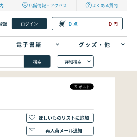
内
店舗情報・アクセス
よくある質問
0
0
登録
点
円
電子書籍
グッズ・他
詳細検索
ほしいものリストに追加
再入荷メール通知