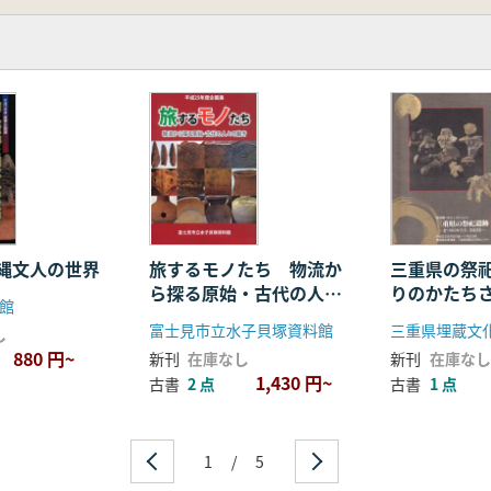
縄文人の世界
旅するモノたち 物流か
三重県の祭
ら探る原始・古代の人々
りのかたち
館
の動き
富士見市立水子貝塚資料館
三重県埋蔵文
し
880 円~
新刊
在庫なし
新刊
在庫なし
1,430 円~
古書
2 点
古書
1 点
1
/
5