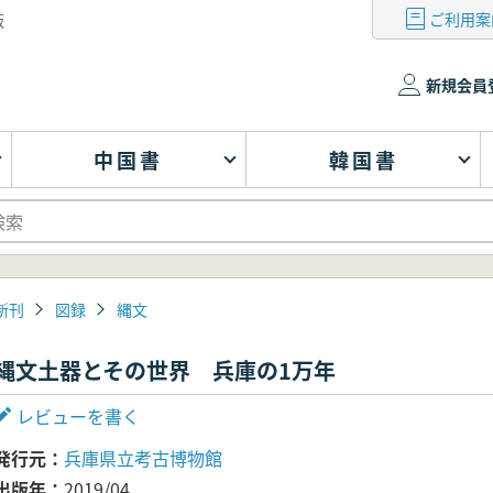
ご利用案
版
新規会員
中国書
韓国書
新刊
図録
縄文
縄文土器とその世界 兵庫の1万年
レビューを書く
発行元
兵庫県立考古博物館
出版年
2019/04