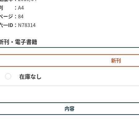
判
A4
ページ
84
六一ID
N78314
新刊・電子書籍
新刊
在庫なし
内容