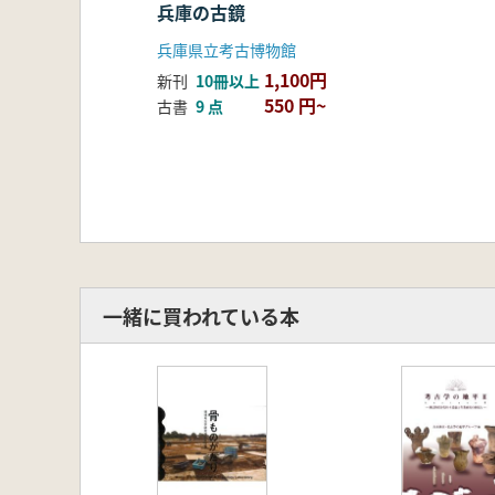
(2)列島各地の石材で製作された石器
兵庫の古鏡
V エピローグ 縄文の食糧と米づ
兵庫県立考古博物館
(1)縄文の食糧と米づくり・そして弥
1,100円
新刊
10冊以上
(2)弥生の水田稲作
550 円~
古書
9 点
Ⅵ 資料編
(1)いま明らかになる兵庫の縄文 深
兵庫県縄文時代主要追跡分布図(本
兵庫県縄文時代主要追跡分布図地名表
兵庫県縄文時代主要遺構年表
兵庫県主要縄文遺跡・遺構一覧表
文献一覧
出品目録
一緒に買われている本
図版目録