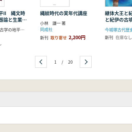
II 縄文時
縄紋時代の実年代講座
継体大王と
器論と生業研
と紀伊の古
小林 謙一 著
同成社
山本典幸 考古学の地平グループ 編
今城塚古代歴
2,200円
新刊
在庫なし
新刊
取り寄せ
し
1
/
20