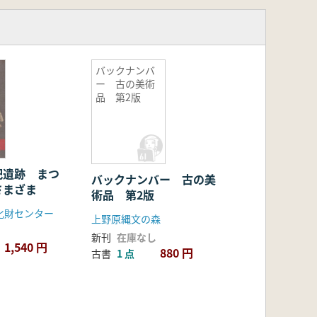
バックナンバ
ー 古の美術
品 第2版
祀遺跡 まつ
バックナンバー 古の美
さまざま
術品 第2版
化財センター
上野原縄文の森
新刊
在庫なし
1,540 円
880 円
古書
1 点