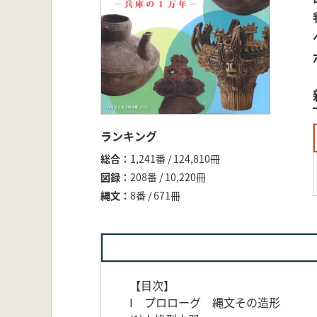
ランキング
総合
1,241番 / 124,810冊
図録
208番 / 10,220冊
縄文
8番 / 671冊
【目次】
I プロローグ 縄文その造形