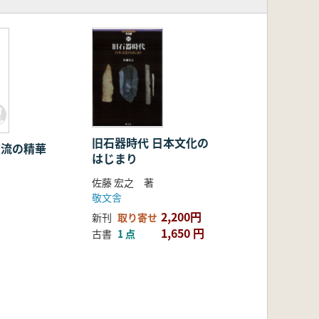
旧石器時代 日本文化の
交流の精華
はじまり
佐藤 宏之 著
敬文舎
2,200円
新刊
取り寄せ
1,650 円
古書
1 点