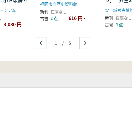
た小さな動物
り」 共生
福岡市立歴史資料館
る 縄文人
ージアム
安土城考古博
新刊
在庫なし
616 円~
し
新刊
在庫なし
古書
2 点
3,080 円
古書
4 点
1
/
5