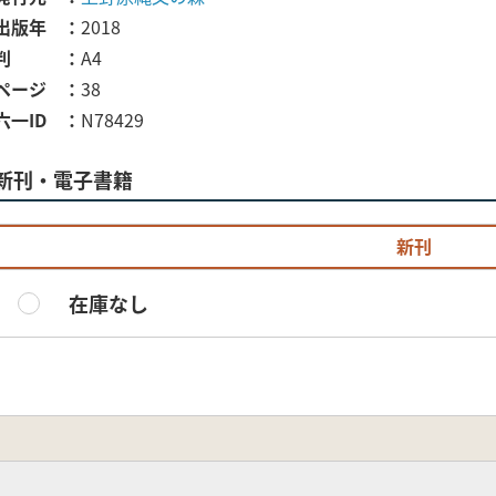
出版年
2018
判
A4
ページ
38
六一ID
N78429
新刊・電子書籍
新刊
在庫なし