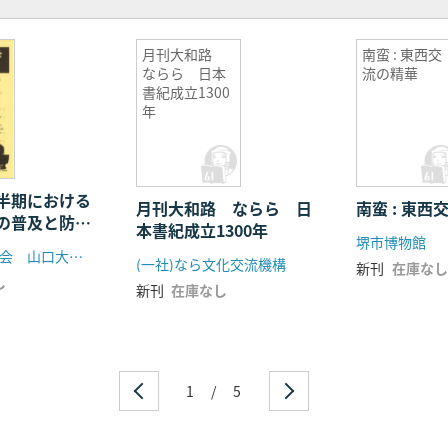
月刊大和路
南蛮 : 東西交
ならら 日本
流の精華
書紀成立1300
年
半期における
月刊大和路 ならら 日
南蛮 : 東西
の普及と防御
本書紀成立1300年
堺市博物館
古代武器研究会 山口大学考古学研究室
(一社)なら文化交流機構
新刊
在庫なし
し
新刊
在庫なし
1
/
5