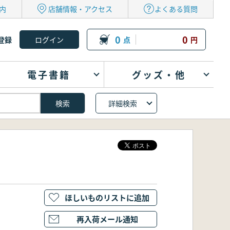
内
店舗情報・アクセス
よくある質問
0
0
登録
点
円
電子書籍
グッズ・他
詳細検索
ほしいものリストに追加
再入荷メール通知