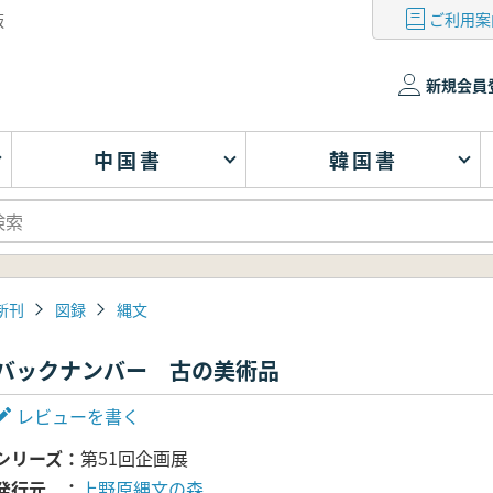
ご利用案
版
新規会員
中国書
韓国書
新刊
図録
縄文
バックナンバー 古の美術品
レビューを書く
シリーズ
第51回企画展
発行元
上野原縄文の森