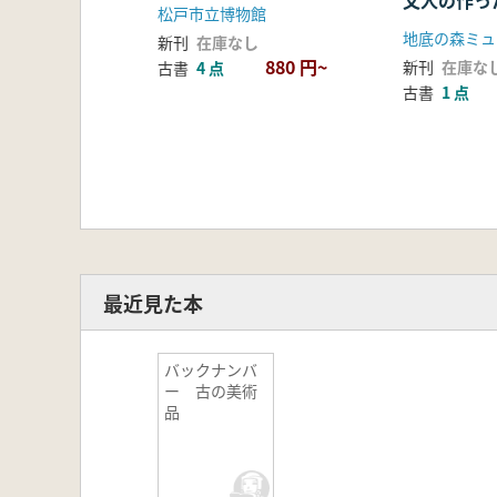
文人の作っ
松戸市立博物館
たち
地底の森ミュ
新刊
在庫なし
880 円~
新刊
在庫な
古書
4 点
古書
1 点
最近見た本
バックナンバ
ー 古の美術
品