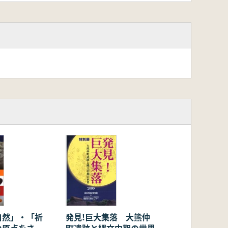
自然」・「祈
発見!巨大集落 大熊仲