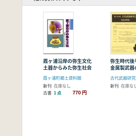
霞ヶ浦沿岸の弥生文化
弥生時代後
土器からみた弥生社会
金属製武器
施設
霞ヶ浦町郷土資料館
新刊
在庫なし
新刊
在庫な
770 円
古書
1 点