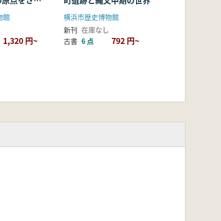
の原点をさぐ
町遺跡と縄文中期の世界
が語るもの
物館
横浜市歴史博物館
新刊
在庫なし
1,320 円~
792 円~
古書
6 点