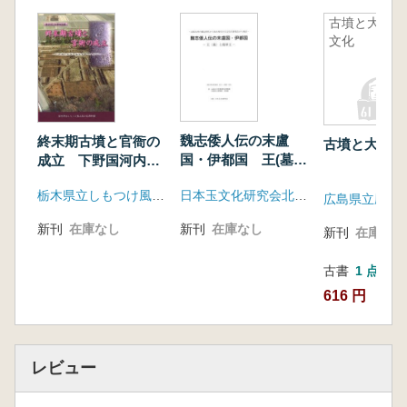
古墳と大陸
文化
魏志倭人伝の末盧
終末期古墳と官衙の
古墳と大陸文
国・伊都国 王(墓)
成立 下野国河内郡
と翡翠玉
の様相を中心として
日本玉文化研究会北部九州地方大会実行委員会
栃木県立しもつけ風土記の丘資料館
新刊
在庫なし
新刊
在庫なし
新刊
在庫なし
古書
1 点
616 円
レビュー