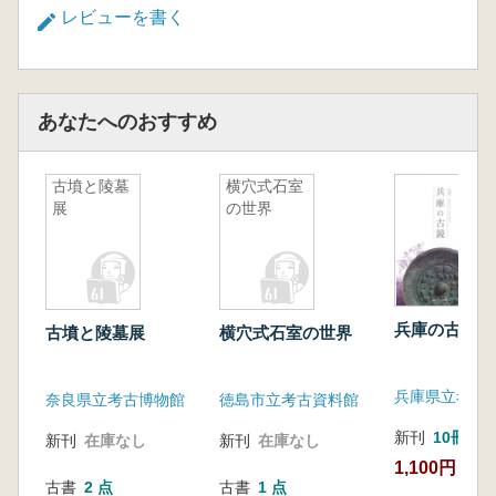
レビューを書く
あなたへのおすすめ
古墳と陵墓
横穴式石室
展
の世界
兵庫の古鏡
古墳と陵墓展
横穴式石室の世界
兵庫県立考古
奈良県立考古博物館
徳島市立考古資料館
新刊
10冊以
新刊
在庫なし
新刊
在庫なし
1,100円
古書
2 点
古書
1 点