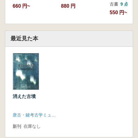
古書
9 点
660 円~
880 円
550 円~
最近見た本
消えた古墳
唐古・鍵考古学ミュージアム
新刊
在庫なし