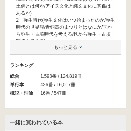
土偶とは何か/アイヌ文化と縄文文化に関係は
あるか)
2 弥生時代(弥生文化はいつ始まったのか/弥生
時代の世界観/青銅器のまつりとはなにか/玉か
ら弥生・古墳時代を考える/鉄から弥生・古墳
時代を考える)
もっと見る
3 古墳時代(鏡から古墳時代社会を考える/海を
めぐる世界/船と港/出雲と日本海交流/騎馬民族
論の行方/前方後円墳はなぜ巨大化したのか)
ランキング
総合
1,593番 / 124,819冊
単行本
436番 / 16,017冊
概説・理論
16番 / 547冊
一緒に買われている本