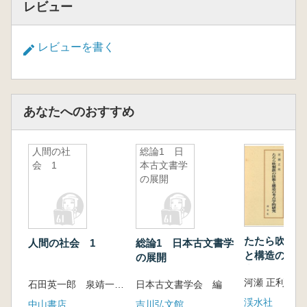
レビュー
レビューを書く
あなたへのおすすめ
人間の社
総論1 日
会 1
本古文書学
の展開
たたら吹製鉄
人間の社会 1
総論1 日本古文書学
と構造の考古
の展開
究
河瀬 正利 著
石田英一郎 泉靖一 宮城音弥 監修
日本古文書学会 編
渓水社
中山書店
吉川弘文館