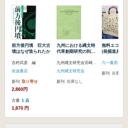
前方後円墳 巨大古
九州における縄文時
無料エコバッ
墳はなぜ造られたか
代草創期研究の到達
(発掘道具)
点 各地の定住生活
吉村武彦 編
九州縄文研究会宮崎大会事務局 編
六一書房
の様相 発表要旨・
資料集
岩波書店
九州縄文研究会
新刊
在庫なし
新刊
取り寄せ
新刊
在庫なし
2,860円
古書
1 点
1,870 円