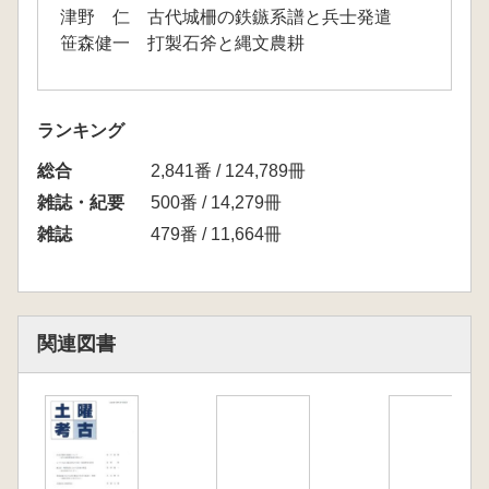
津野 仁 古代城柵の鉄鏃系譜と兵士発遣
笹森健一 打製石斧と縄文農耕
ランキング
総合
2,841番 / 124,789冊
雑誌・紀要
500番 / 14,279冊
雑誌
479番 / 11,664冊
関連図書