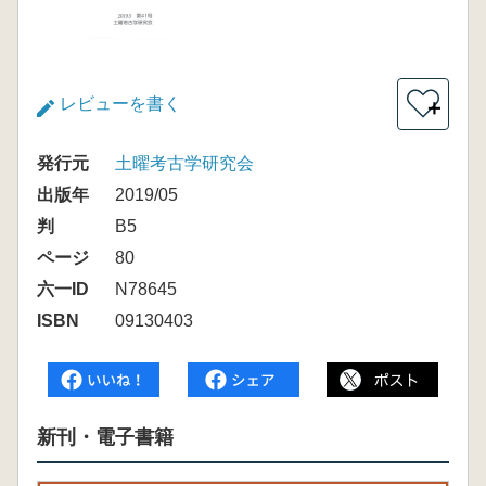
レビューを書く
＋
発行元
土曜考古学研究会
出版年
2019/05
判
B5
ページ
80
六一ID
N78645
ISBN
09130403
新刊・電子書籍