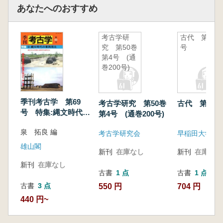
あなたへのおすすめ
考古学研
古代 第6
究 第50巻
号
第4号 (通
巻200号)
季刊考古学 第69
考古学研究 第50巻
古代 第6号
号 特集:縄文時代の
第4号 (通巻200号)
東西南北
泉 拓良 編
考古学研究会
早稲田大学考
雄山閣
新刊
在庫なし
新刊
在庫なし
新刊
在庫なし
古書
1 点
古書
1 点
古書
3 点
550 円
704 円
440 円~