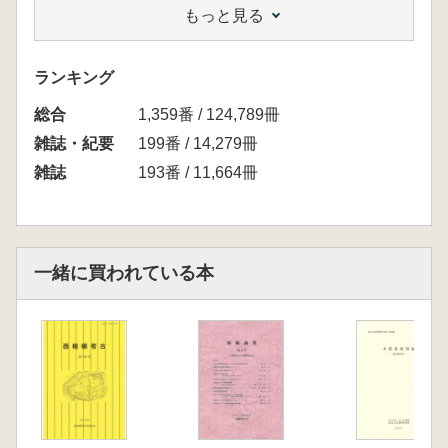
もっと見る
前の形象埴輪配置
加部二生 群馬県東毛地域における埴輪の配列
秋元陽光 栃木県における形象埴輪配置
ランキング
第19回研究大会討議の記録
総合
資料紹介
1,359番 / 124,789冊
河内一浩 紀伊・上兵庫古墳群の円筒形埴輪
雑誌・紀要
199番 / 14,279冊
個人表採資料の活用とその提言 その2
雑誌
193番 / 11,664冊
鈴木 徹 下総系埴輪の新例 國學院大學博物
館所蔵の千葉県松戸市小金採集円筒埴輪
高田大輔 鴻巣市安養寺南古墳の埴輪
埴輪出土地名表(22)
一緒に買われている本