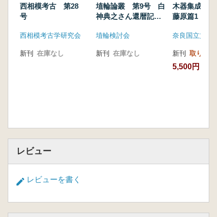
西相模考古 第28
埴輪論叢 第9号 白
木器集成図録
号
神典之さん還暦記念
藤原篇1
号
西相模考古学研究会
埴輪検討会
奈良国立文化
新刊
在庫なし
新刊
在庫なし
新刊
取り寄せ
5,500円
レビュー
レビューを書く