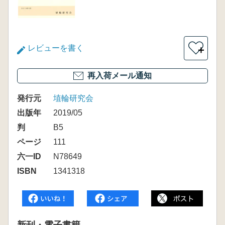
レビューを書く
＋
再入荷メール通知
発行元
埴輪研究会
出版年
2019/05
判
B5
ページ
111
六一ID
N78649
ISBN
1341318