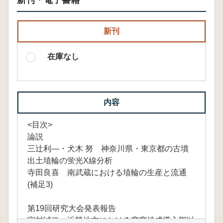
新刊・電子書籍
新刊
在庫なし
内容
<目次>
論説
三辻利―・犬木 努 神奈川県・東京都の古墳
出土埴輪の蛍光X線分析
寺田良喜 南武蔵における埴輪の生産と流通
(補足3)
第19回研究大会発表報告
宮村誠二 近畿地方における窖窯焼成導入期以