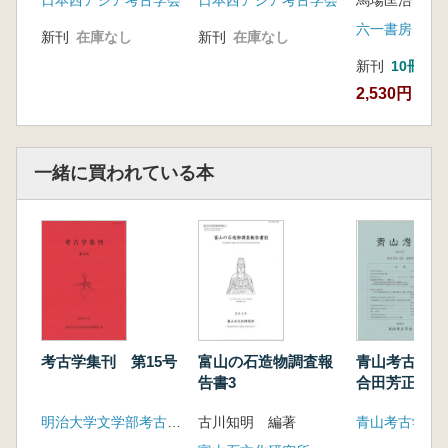
日本西アジア考古学会
日本西アジア考古学会
馬場匡浩 著
六一書房
新刊
在庫なし
新刊
在庫なし
新刊
10冊以
2,530円
一緒に買われている本
考古学集刊 第15号
富山の石造物調査報
青山考古 第
告書3
合田芳正先生
明治大学文学部考古学研究室
古川知明 編著
青山考古学会