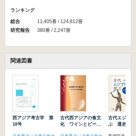
ランキング
総合
11,405番 / 124,812冊
研究報告
380番 / 2,247冊
関連図書
西アジア考古学 第
古代西アジアの食文
古代エジプト
18号
化 ワインとビール
ぶ 通史と1
の物語(増刷)
マから