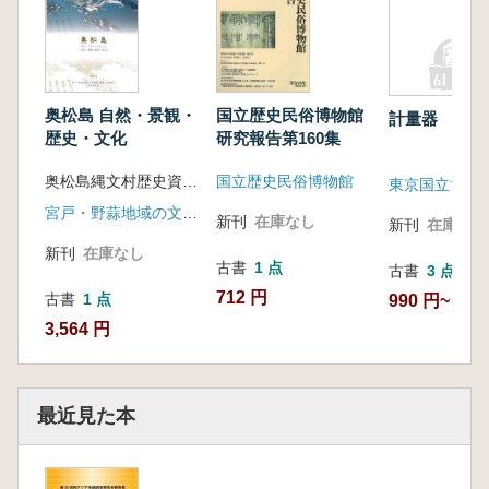
奥松島 自然・景観・
国立歴史民俗博物館
計量器
歴史・文化
研究報告第160集
奥松島縄文村歴史資料館
国立歴史民俗博物館
東京国立博物
宮戸・野蒜地域の文化遺産の再生・活用検討実行委員会
新刊
在庫なし
新刊
在庫なし
新刊
在庫なし
古書
1 点
古書
3 点
712 円
古書
1 点
990 円~
3,564 円
最近見た本