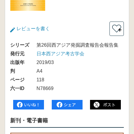
レビューを書く
＋
シリーズ
第26回西アジア発掘調査報告会報告集
発行元
日本西アジア考古学会
出版年
2019/03
判
A4
ページ
118
六一ID
N78669
新刊・電子書籍