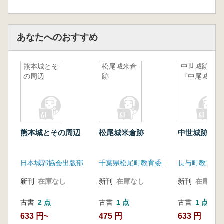
あなたへのおすすめ
熊本城とそ
松尾城米倉
中世城跡
の周辺
跡
『中尾城』
熊本城とその周辺
松尾城米倉跡
中世城跡 『
日本城郭協会出版部
千葉県松尾町教育委員会
長与町教育委
新刊
在庫なし
新刊
在庫なし
新刊
在庫なし
古書
2 点
古書
1 点
古書
1 点
633 円~
475 円
633 円