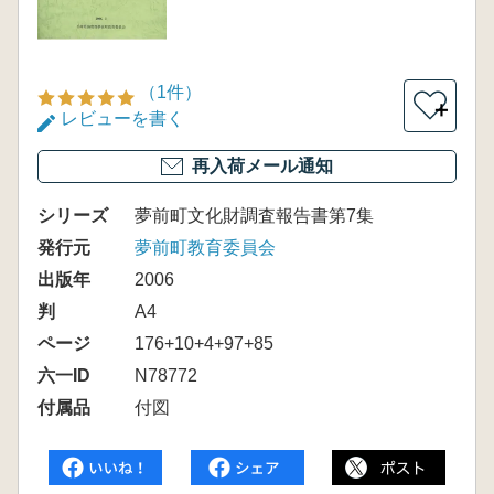
（1件）
＋
レビューを書く
再入荷メール通知
シリーズ
夢前町文化財調査報告書第7集
発行元
夢前町教育委員会
出版年
2006
判
A4
ページ
176+10+4+97+85
六一ID
N78772
付属品
付図