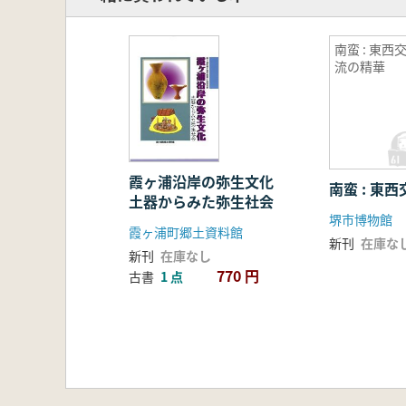
南蛮 : 東西
流の精華
霞ヶ浦沿岸の弥生文化
南蛮 : 東
土器からみた弥生社会
堺市博物館
霞ヶ浦町郷土資料館
新刊
在庫な
新刊
在庫なし
770 円
古書
1 点