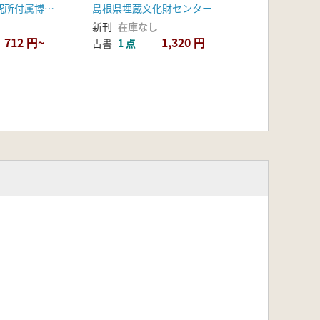
島根県埋蔵文化財センター
橿原考古学研究所付属博物館
新刊
在庫なし
1,320 円
712 円~
古書
1 点