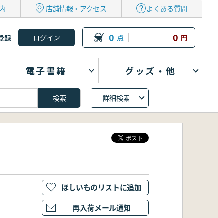
内
店舗情報・アクセス
よくある質問
0
0
登録
点
円
電子書籍
グッズ・他
詳細検索
ほしいものリストに追加
再入荷メール通知