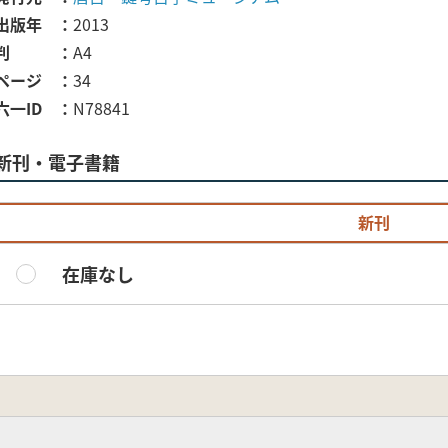
出版年
2013
判
A4
ページ
34
六一ID
N78841
新刊・電子書籍
新刊
在庫なし