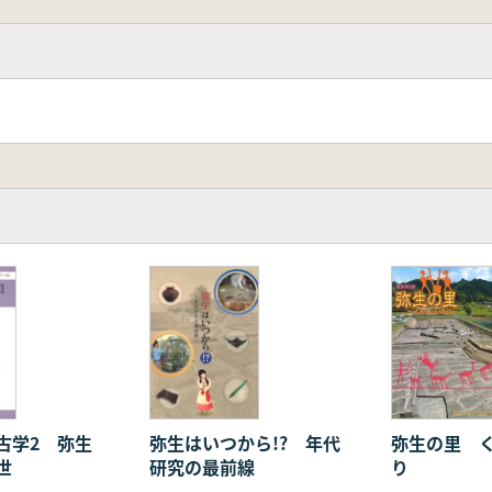
古学2 弥生
弥生はいつから!? 年代
弥生の里 
世
研究の最前線
り