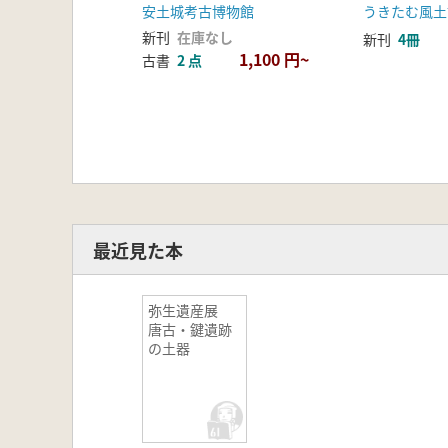
安土城考古博物館
新刊
在庫なし
新刊
4冊
1,100 円~
古書
2 点
最近見た本
弥生遺産展
唐古・鍵遺跡
の土器