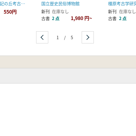
うきたむ風土記の丘考古資料館
国立歴史民俗博物館
550円
新刊
在庫なし
新刊
在庫なし
1,980 円~
古書
2 点
古書
2 点
1
/
5