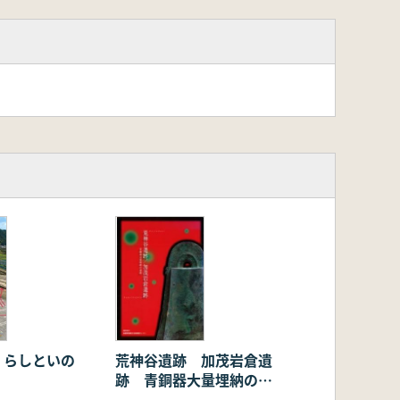
荒神谷遺跡 加茂岩倉遺
くらしといの
跡 青銅器大量埋納の遺
跡