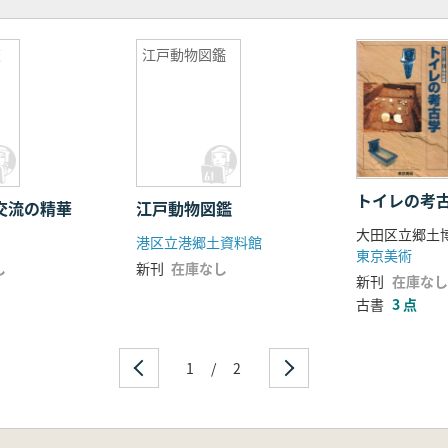
交
江戸動物図鑑
トイレの考
西交流の精華
江戸動物図鑑
大田区立郷土博
港区立港郷土資料館
東京美術
し
新刊
在庫なし
新刊
在庫なし
古書
3 点
1
/
2