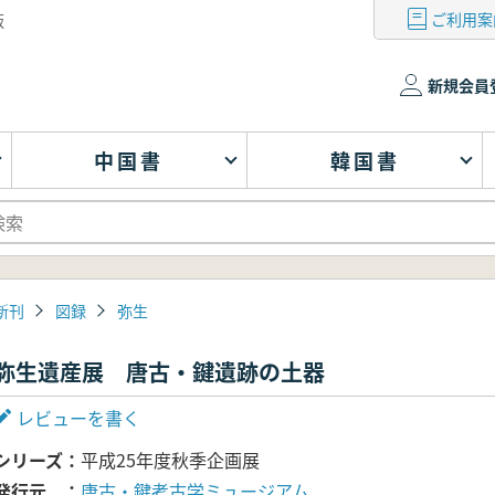
ご利用案
版
新規会員
中国書
韓国書
新刊
図録
弥生
弥生遺産展 唐古・鍵遺跡の土器
レビューを書く
シリーズ
平成25年度秋季企画展
発行元
唐古・鍵考古学ミュージアム