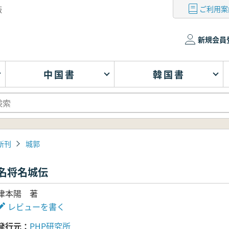
ご利用案
版
新規会員
中国書
韓国書
新刊
城郭
名将名城伝
津本陽 著
レビューを書く
発行元
PHP研究所