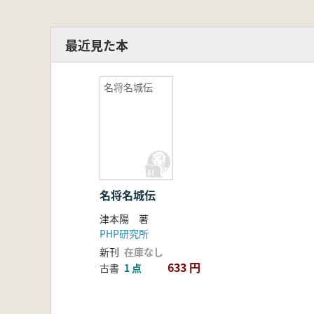
最近見た本
名将名城伝
名将名城伝
津本陽 著
PHP研究所
新刊
在庫なし
633 円
古書
1 点