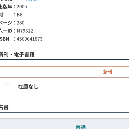
出版年
2005
判
B6
ページ
280
六一ID
N79312
ISBN
4569641873
新刊・電子書籍
新刊
在庫なし
古書
普通