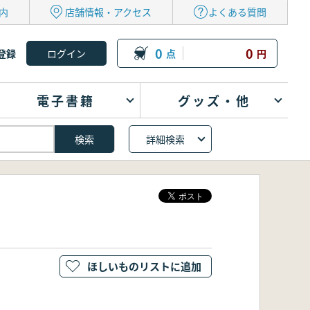
内
店舗情報・アクセス
よくある質問
0
0
登録
点
円
電子書籍
グッズ・他
詳細検索
ほしいものリストに追加