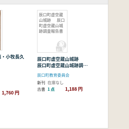
辰口町虚空蔵
山城跡 辰口
町虚空蔵山城
跡調査報告書
篠・小牧長久
辰口町虚空蔵山城跡
辰口町虚空蔵山城跡調査
報告書
辰口町教育委員会
新刊
在庫なし
1,188 円
古書
1 点
1,760 円