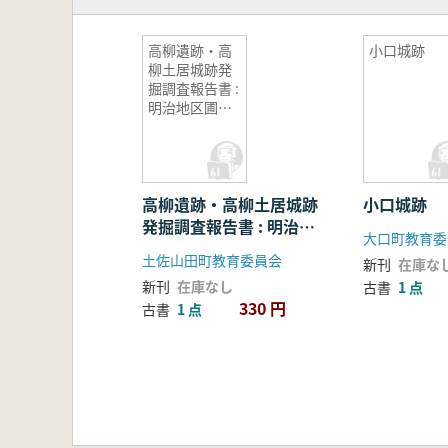
高柳遺跡・高
小口城跡
柳土居城跡発
掘調査報告書 :
明治地区圃場
整備工事関連
遺跡発掘
高柳遺跡・高柳土居城跡
小口城跡
発掘調査報告書 : 明治地
大口町教育委
区圃場整備工事関連遺跡
土佐山田町教育委員会
新刊
在庫な
発掘
新刊
在庫なし
古書
1 点
330 円
古書
1 点