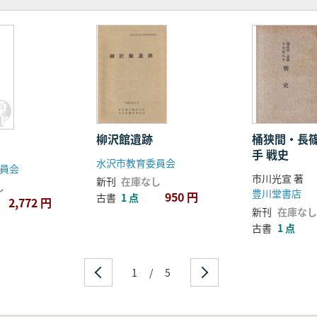
柳沢館遺跡
桶狭間・長
手 戦史
水沢市教育委員会
員会
市川光宣 著
新刊
在庫なし
し
豊川堂書店
950 円
古書
1 点
2,772 円
新刊
在庫なし
古書
1 点
1
/
5