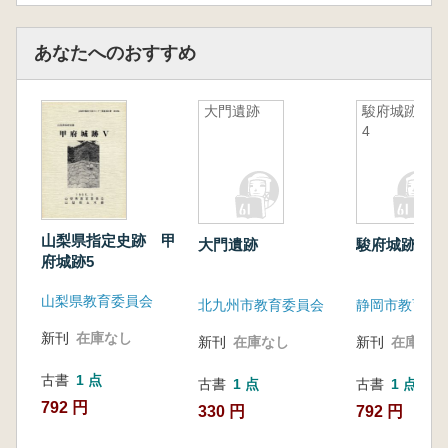
あなたへのおすすめ
大門遺跡
駿府城跡
4
山梨県指定史跡 甲
大門遺跡
駿府城跡 4
府城跡5
山梨県教育委員会
北九州市教育委員会
静岡市教育委
新刊
在庫なし
新刊
在庫なし
新刊
在庫なし
古書
1 点
古書
1 点
古書
1 点
792 円
330 円
792 円