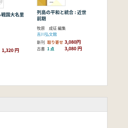
列島の平和と統合 : 近世
る戦国大名里
前期
牧原 成征 編集
吉川弘文館
3,080円
新刊
取り寄せ
3,080 円
古書
1 点
1,320 円