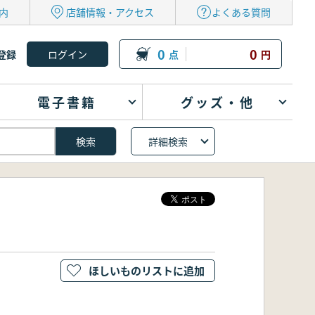
内
店舗情報・アクセス
よくある質問
0
0
登録
点
円
電子書籍
グッズ・他
詳細検索
ほしいものリストに追加