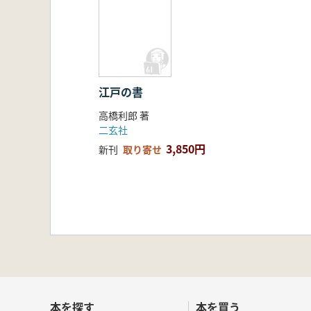
江戸の書
高橋利郎 著
二玄社
3,850円
新刊
取り寄せ
本を探す
本を買う