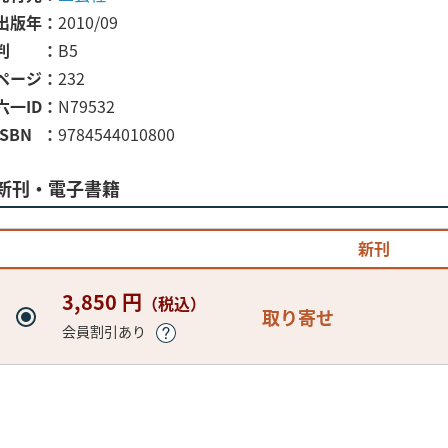
出版年
2010/09
判
B5
ページ
232
六一ID
N79532
ISBN
9784544010800
新刊・電子書籍
新刊
3,850 円
（税込）
取り寄せ
会員割引あり