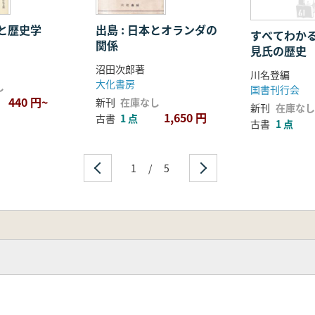
と歴史学
出島 : 日本とオランダの
すべてわか
関係
見氏の歴史
沼田次郎著
川名登編
大化書房
し
国書刊行会
440 円~
新刊
在庫なし
新刊
在庫なし
1,650 円
古書
1 点
古書
1 点
1
/
5