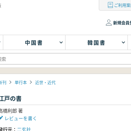
ご利用案
版
新規会員
中国書
韓国書
新刊
単行本
近世・近代
江戸の書
高橋利郎 著
レビューを書く
発行元
二玄社