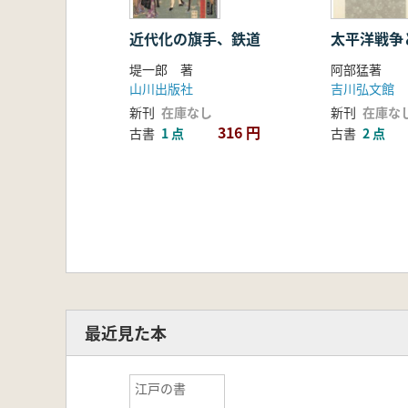
近代化の旗手、鉄道
太平洋戦争
堤一郎 著
阿部猛著
山川出版社
吉川弘文館
新刊
在庫なし
新刊
在庫な
316 円
古書
1 点
古書
2 点
最近見た本
江戸の書