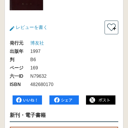
レビューを書く
＋
発行元
博友社
出版年
1997
判
B6
ページ
169
六一ID
N79632
ISBN
482680170
新刊・電子書籍