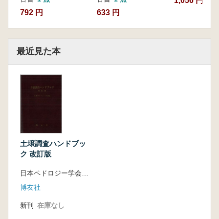
1,056 円
物化石
792 円
633 円
最近見た本
土壌調査ハンドブッ
ク 改訂版
日本ペドロジー学会 編
博友社
新刊
在庫なし