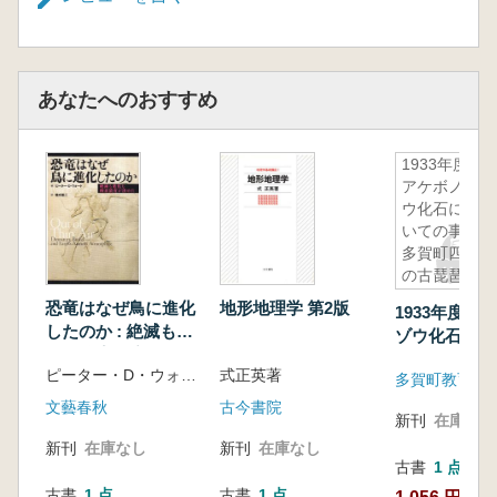
あなたへのおすすめ
1933年度の
アケボノゾ
ウ化石につ
いての事業/
多賀町四手
の古琵琶湖
層群より産
恐竜はなぜ鳥に進化
地形地理学 第2版
1933年度の
出したシカ
したのか : 絶滅も進
ゾウ化石につ
類化石の概
化も酸素濃度が決め
事業/多賀町
要とその意
ピーター・D・ウォード著・垂水雄二訳
式正英著
た
多賀町教育委
琵琶湖層群よ
義/多賀町四
したシカ類化
文藝春秋
古今書院
手の古琵琶
新刊
在庫なし
要とその意義
湖層群より
新刊
在庫なし
新刊
在庫なし
四手の古琵琶
産出した大
古書
1 点
より産出した
型植物化石
古書
1 点
古書
1 点