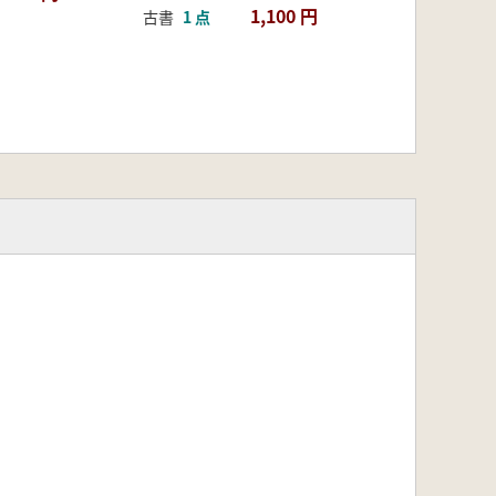
1,100 円
古書
1 点