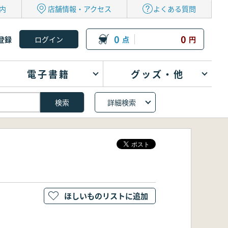
内
店舗情報・アクセス
よくある質問
0
0
登録
点
円
電子書籍
グッズ・他
詳細検索
ほしいものリストに追加