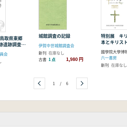
跡
城館調査の記録
特別展 キ
本とキリスト
跡遺跡調査報
伊賀中世城館調査会
新刊
在庫なし
員会
六一書房
1,980 円
古書
1 点
し
新刊
在庫なし
1
/
6