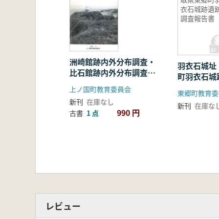
衣石城跡遺
調査報告書
洲崎館跡内外分布調査・
羽衣石城址 鳥取県東郷
比石館跡内外分布調査・
町羽衣石城
字向浜地区分布調査
告書
上ノ国町教育委員会
東郷町教育委
新刊
在庫なし
新刊
在庫な
990 円
古書
1 点
レビュー