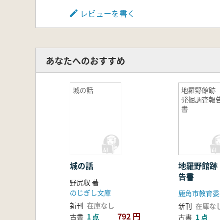
レビューを書く
あなたへのおすすめ
城の話
地羅野館
発掘調査報
書
城の話
地羅野館跡
告書
野尻収 著
のじぎし文庫
鹿角市教育委
新刊
在庫なし
新刊
在庫な
792 円
古書
1 点
古書
1 点