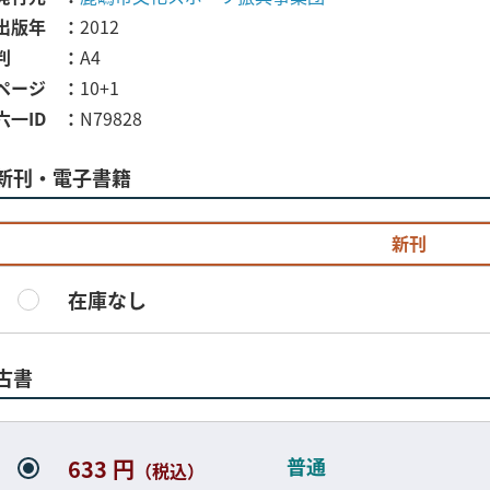
出版年
2012
判
A4
ページ
10+1
六一ID
N79828
新刊・電子書籍
新刊
在庫なし
古書
普通
633 円
（税込）