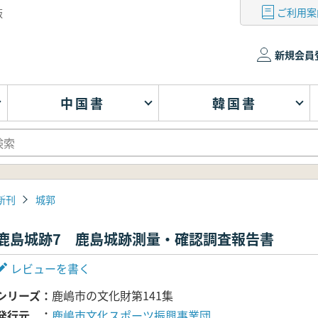
ご利用案
版
新規会員
中国書
韓国書
新刊
城郭
鹿島城跡7 鹿島城跡測量・確認調査報告書
レビューを書く
シリーズ
鹿嶋市の文化財第141集
発行元
鹿嶋市文化スポーツ振興事業団