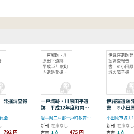
跡
一戸城跡・川
伊羅窪遺跡発
告
原田平遺跡
掘調査報告
平成12年度町
書 ※小田原
内遺跡発掘調
城の障子掘
査報告書
 発掘調査報
一戸城跡・川原田平遺
伊羅窪遺跡
跡 平成12年度町内遺
書 ※小田
跡発掘調査報告書
員会
岩手県二戸郡一戸町教育委員会
し
新刊
在庫なし
新刊
在庫なし
792 円
475 円
古書
1 点
古書
1 点