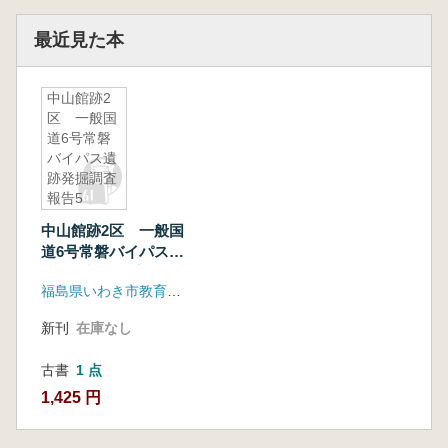
最近見た本
中山館跡2
区 一般国
道6号常磐
バイパス遺
跡発掘調査
報告5
中山館跡2区 一般国
道6号常磐バイパス遺
跡発掘調査報告5
福島県いわき市教育委員会
新刊
在庫なし
古書
1 点
1,425 円