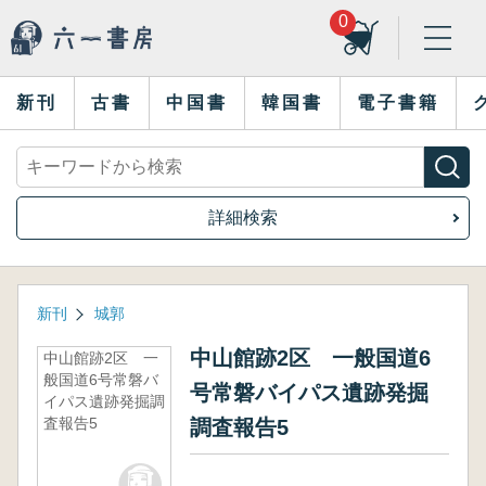
0
新刊
古書
中国書
韓国書
電子書籍
詳細検索
新刊
城郭
中山館跡2区 一般国道6
中山館跡2区 一
般国道6号常磐バ
号常磐バイパス遺跡発掘
イパス遺跡発掘調
査報告5
調査報告5