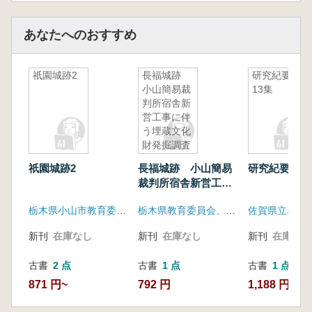
あなたへのおすすめ
祇園城跡2
長福城跡
研究紀要第
小山簡易裁
13集
判所宿舎新
営工事に伴
う埋蔵文化
財発掘調査
祇園城跡2
長福城跡 小山簡易
研究紀要第1
裁判所宿舎新営工事
に伴う埋蔵文化財発
栃木県小山市教育委員会
栃木県教育委員会、栃木県文化振興事業団
掘調査
新刊
在庫なし
新刊
在庫なし
新刊
在庫なし
古書
2 点
古書
1 点
古書
1 点
871 円~
792 円
1,188 円