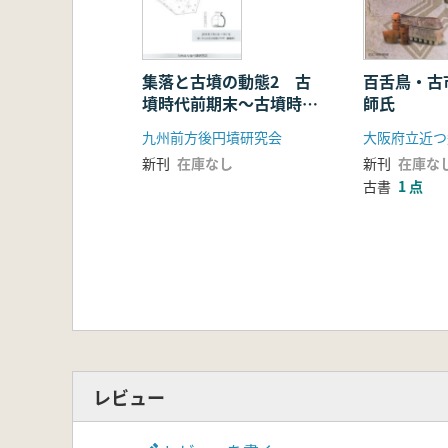
斜縁鏡群と三角縁神獣鏡 實盛良彦
Ⅳ 銅鏡から歴史を読む
新見東呉尚方鏡試考 朱棒/藤井康隆(
二・三・四世紀の土器と鏡―土器の
集落と古墳の動態2 古
百舌鳥・古
墳時代前期末〜古墳時代
師氏
日本列島における銅鏡の流通と政治
中期
跋文 銅鏡から読み解く二・三・四世
九州前方後円墳研究会
大阪府立近つ
新刊
在庫なし
新刊
在庫な
古書
1 点
レビュー