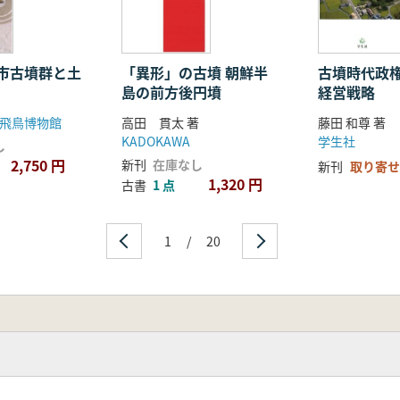
訳・解題)
併行関係と出土鏡からみた暦年代を中心として 久住猛雄
市古墳群と土
「異形」の古墳 朝鮮半
古墳時代政
島の前方後円墳
経営戦略
権力―二～四世紀を中心に 辻田淳一郎
紀の東アジア 實盛良彦
飛鳥博物館
高田 貫太 著
藤田 和尊 著
KADOKAWA
学生社
し
2,750 円
新刊
在庫なし
新刊
取り寄せ
1,320 円
古書
1 点
1
/
20