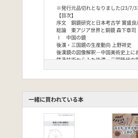
※発行元品切れとなりました(23/7/3
【目次】
序文 銅鏡研究と日本考古学 實盛良
総論 東アジア世界と銅鏡 森下章司
Ⅰ 中国の鏡
後漢・三国鏡の生産動向 上野祥史
後漢鏡の図像解釈―中国美術史上に
鋳造技術からみた後漢・三国時代の銅
類書に映る鏡の記述―『藝文類聚』を
Ⅱ 倭でつくられた鏡
倭における鏡の製作 加藤一郎
倭独自の文様を持つ小型鏡の創出と展
倭鏡に見る「王権のコントロール」 
一緒に買われている本
Ⅲ 三角縁神獣鏡と関連の鏡
三角縁神獣鏡生産の展開と製作背景 
黒塚古墳三角縁神獣鏡の鋳上がりと
画文帯神獣鏡の生産 村瀨陸
華北東部の銅鏡をめぐる諸問題 馬渕