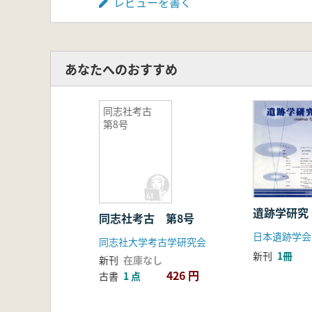
レビューを書く
あなたへのおすすめ
同志社考古
第8号
遺跡学研究
同志社考古 第8号
日本遺跡学会
同志社大学考古学研究会
新刊
1冊
新刊
在庫なし
426 円
古書
1 点