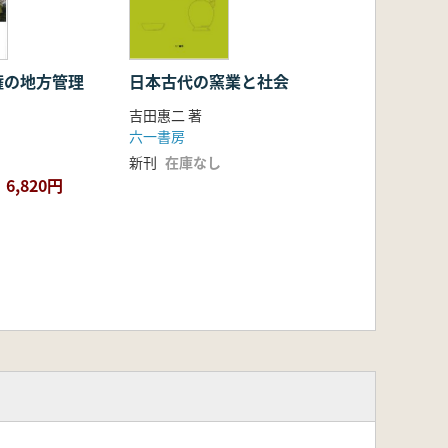
権の地方管理
日本古代の窯業と社会
吉田惠二 著
六一書房
新刊
在庫なし
6,820円