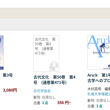
古代文化 第
50巻 第4
号 (通巻第
471号)
Aru:k 第
 第3号
古代文化 第50巻 第4
古学へのプ
号 (通巻第471号)
木村英明 編
3,080円
古代学協会
札幌大学埋蔵
新刊
在庫なし
新刊
在庫なし
356 円~
古書
3 点
古書
3 点