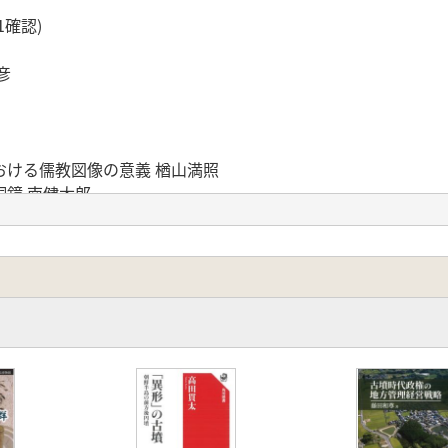
1確認)
彦
おける儒教図像の意義 楢山満照
鏡 南健太郎
例に 佐藤裕亮
開 脇山佳奈
林正憲
岩本崇
切削研磨の程度からみる製造状況―二面同形二十号・三十二号鏡
一輝