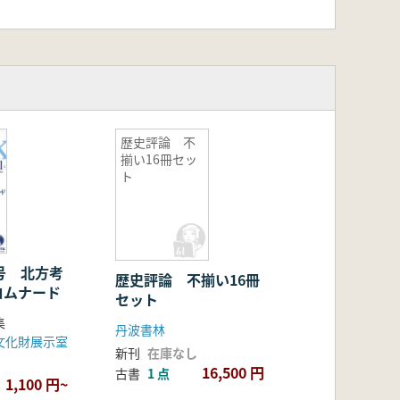
歴史評論 不
揃い16冊セッ
ト
1号 北方考
歴史評論 不揃い16冊
ロムナード
セット
集
丹波書林
文化財展示室
新刊
在庫なし
16,500 円
古書
1 点
1,100 円~