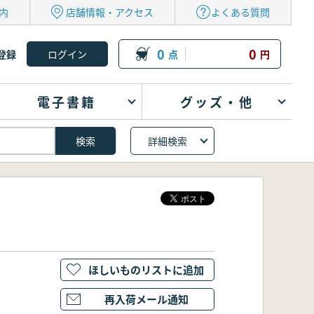
内
店舗情報・アクセス
よくある質問
0
0
登録
点
円
電子書籍
グッズ・他
詳細検索
ほしいものリストに追加
再入荷メール通知