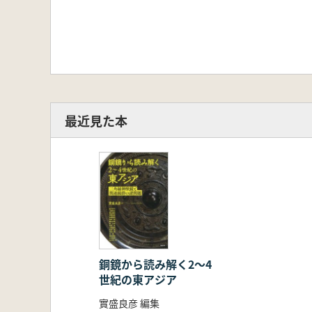
最近見た本
銅鏡から読み解く2〜4
世紀の東アジア
實盛良彦 編集