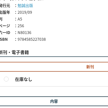
発行元
勉誠出版
出版年
2019/09
判
A5
ページ
256
六一ID
N80136
ISBN
9784585227038
新刊・電子書籍
新刊
在庫なし
内容