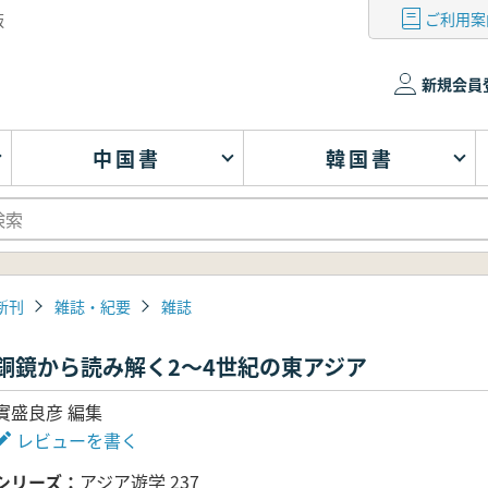
ご利用案
版
新規会員
中国書
韓国書
新刊
雑誌・紀要
雑誌
銅鏡から読み解く2～4世紀の東アジア
實盛良彦 編集
レビューを書く
シリーズ
アジア遊学 237