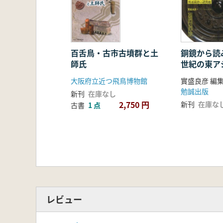
百舌鳥・古市古墳群と土
銅鏡から読
師氏
世紀の東ア
大阪府立近つ飛鳥博物館
實盛良彦 編
勉誠出版
新刊
在庫なし
2,750 円
新刊
在庫な
古書
1 点
レビュー