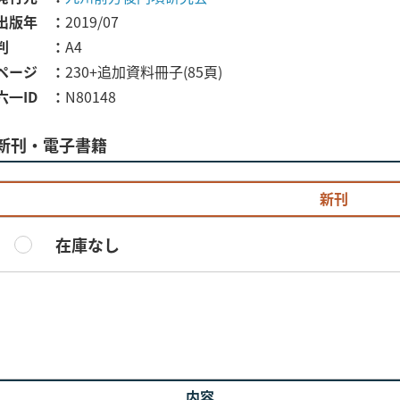
出版年
2019/07
判
A4
ページ
230+追加資料冊子(85頁)
六一ID
N80148
新刊・電子書籍
新刊
在庫なし
内容