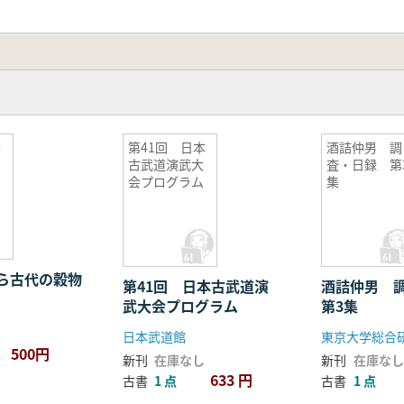
第41回 日本
酒詰仲男 調
古武道演武大
査・日録 第
会プログラム
集
ら古代の穀物
第41回 日本古武道演
酒詰仲男 
武大会プログラム
第3集
日本武道館
東京大学総合
500円
新刊
在庫なし
新刊
在庫なし
633 円
古書
1 点
古書
1 点