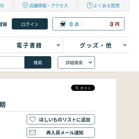
内
店舗情報・アクセス
よくある質問
0
0
登録
点
円
電子書籍
グッズ・他
詳細検索
期
ほしいものリストに追加
再入荷メール通知