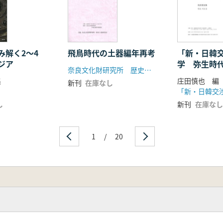
み解く2〜4
飛鳥時代の土器編年再考
「新・日韓
ジア
学 弥生時
奈良文化財研究所 歴史土器研究会
集
庄田慎也 編
新刊
在庫なし
し
新刊
在庫なし
1
/
20