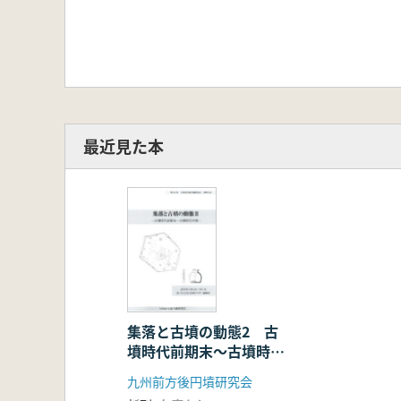
最近見た本
集落と古墳の動態2 古
墳時代前期末〜古墳時代
中期
九州前方後円墳研究会