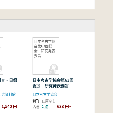
日本考古学協
3
会第63回総
会 研究発表
要旨
調査・日録
日本考古学協会第63回
総会 研究発表要旨
研究資料館
日本考古学協会
新刊
在庫なし
1,540 円
633 円~
古書
2 点