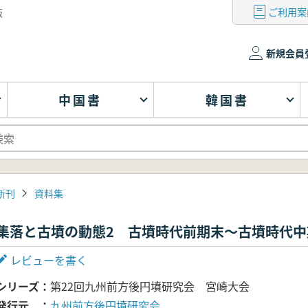
ご利用案
版
新規会員
中国書
韓国書
新刊
資料集
集落と古墳の動態2 古墳時代前期末～古墳時代中
レビューを書く
シリーズ
第22回九州前方後円墳研究会 宮崎大会
発行元
九州前方後円墳研究会