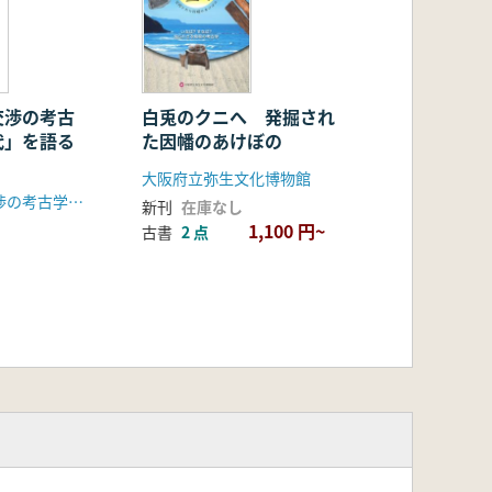
交渉の考古
白兎のクニへ 発掘され
代」を語る
た因幡のあけぼの
大阪府立弥生文化博物館
「新・日韓交渉の考古学 弥生時代」研究会
新刊
在庫なし
1,100 円~
古書
2 点