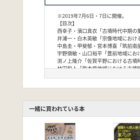
※2019年7月6日・7日に開催。
【目次】
西幸子・濱口真衣「古墳時代中期の集
井浦一・白木英敏「宗像地域におけ
中島圭・甲斐郁・宮本博喜「筑前南
宇野愼敏・山口裕平「豊前地域にお
渕ノ上隆介「佐賀平野における古墳
林田和人「熊本県地域における古墳
長直信「豊後における古墳と集落 
甲斐康大・近沢恒典「日向における
橋本達也「大隅・薩摩地域における
【追加資料冊子】(A4判 84頁)
一緒に買われている本
紙上発表
久住猛雄「筑前西部～中部(糸島・
態・首長居館・交易拠点」